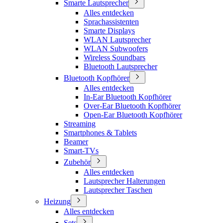
Smarte Lautsprecher
Alles entdecken
Sprachassistenten
Smarte Displays
WLAN Lautsprecher
WLAN Subwoofers
Wireless Soundbars
Bluetooth Lautsprecher
Bluetooth Kopfhörer
Alles entdecken
In-Ear Bluetooth Kopfhörer
Over-Ear Bluetooth Kopfhörer
Open-Ear Bluetooth Kopfhörer
Streaming
Smartphones & Tablets
Beamer
Smart-TVs
Zubehör
Alles entdecken
Lautsprecher Halterungen
Lautsprecher Taschen
Heizung
Alles entdecken
Sets