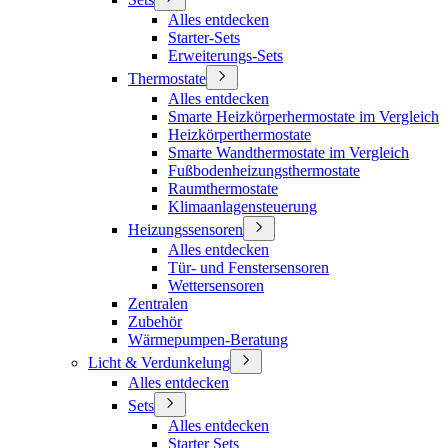
Alles entdecken
Starter-Sets
Erweiterungs-Sets
Thermostate
Alles entdecken
Smarte Heizkörperhermostate im Vergleich
Heizkörperthermostate
Smarte Wandthermostate im Vergleich
Fußbodenheizungsthermostate
Raumthermostate
Klimaanlagensteuerung
Heizungssensoren
Alles entdecken
Tür- und Fenstersensoren
Wettersensoren
Zentralen
Zubehör
Wärmepumpen-Beratung
Licht & Verdunkelung
Alles entdecken
Sets
Alles entdecken
Starter Sets