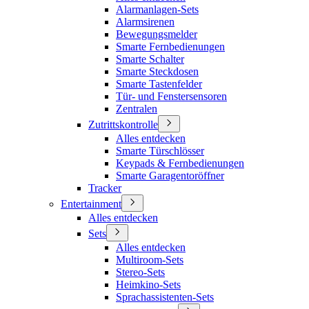
Alarmanlagen-Sets
Alarmsirenen
Bewegungsmelder
Smarte Fernbedienungen
Smarte Schalter
Smarte Steckdosen
Smarte Tastenfelder
Tür- und Fenstersensoren
Zentralen
Zutrittskontrolle
Alles entdecken
Smarte Türschlösser
Keypads & Fernbedienungen
Smarte Garagentoröffner
Tracker
Entertainment
Alles entdecken
Sets
Alles entdecken
Multiroom-Sets
Stereo-Sets
Heimkino-Sets
Sprachassistenten-Sets