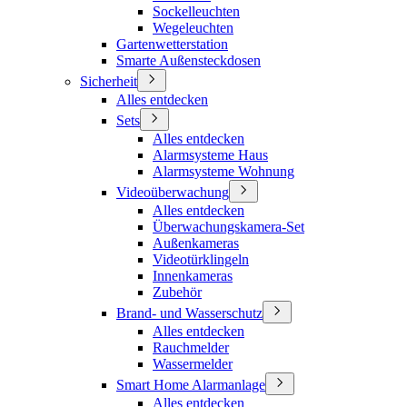
Sockelleuchten
Wegeleuchten
Gartenwetterstation
Smarte Außensteckdosen
Sicherheit
Alles entdecken
Sets
Alles entdecken
Alarmsysteme Haus
Alarmsysteme Wohnung
Videoüberwachung
Alles entdecken
Überwachungskamera-Set
Außenkameras
Videotürklingeln
Innenkameras
Zubehör
Brand- und Wasserschutz
Alles entdecken
Rauchmelder
Wassermelder
Smart Home Alarmanlage
Alles entdecken