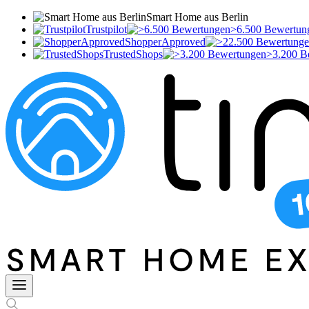
Smart Home aus Berlin
Trustpilot
>6.500 Bewertun
ShopperApproved
TrustedShops
>3.200 B