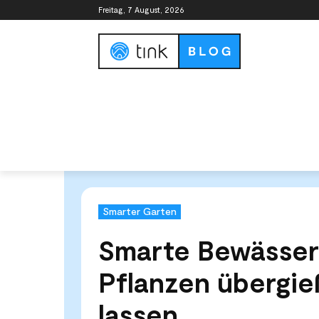
Freitag, 7 August, 2026
Smart Home Guide
Smart Home Syste
Start
Kategorien
Smarter Garten
Smarte Bewässe
Smarter Garten
Smarte Bewässer
Pflanzen übergi
lassen