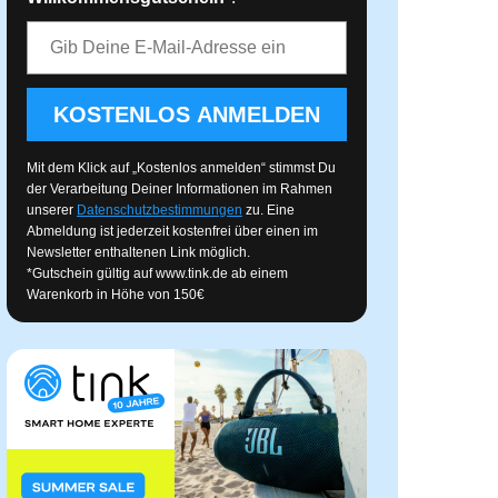
E-Mail-Adresse
KOSTENLOS ANMELDEN
Mit dem Klick auf „Kostenlos anmelden“ stimmst Du
der Verarbeitung Deiner Informationen im Rahmen
unserer
Datenschutzbestimmungen
zu. Eine
Abmeldung ist jederzeit kostenfrei über einen im
Newsletter enthaltenen Link möglich.
*Gutschein gültig auf
www.tink.de
ab einem
Warenkorb in Höhe von 150€