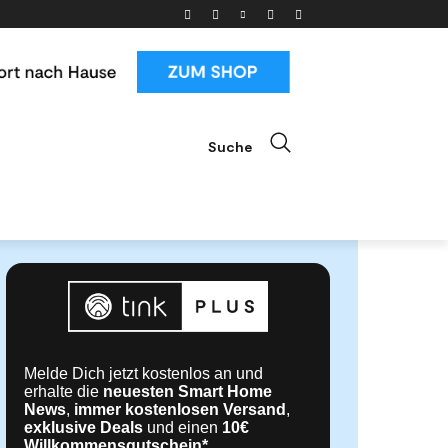
Suche
ials
News & Trends
Mehr
Melde Dich jetzt kostenlos an und
erhalte die
neuesten Smart Home
News
,
immer kostenlosen Versand
,
exklusive Deals
und einen
10€
Willkommensgutschein*
.