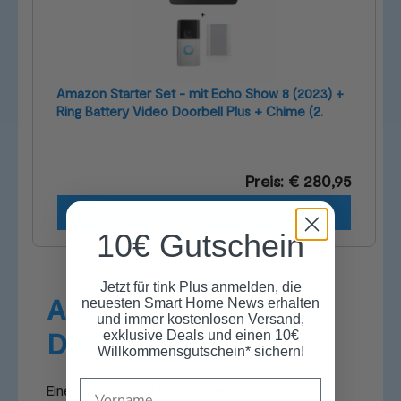
Amazon Starter Set - mit Echo Show 8 (2023) +
Ring Battery Video Doorbell Plus + Chime (2.
Gen.)
Preis: € 280,95
ZUM PRODUKT
10€ Gutschein
Jetzt für tink Plus anmelden, die
Adaptive Inhalte: Das
neuesten Smart Home News erhalten
und immer kostenlosen Versand,
Display denkt mit
exklusive Deals und einen 10€
Willkommensgutschein* sichern!
Name
Eine der cleveren Neuerungen der dritten