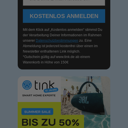
KOSTENLOS ANMELDEN
Mit dem Klick auf „Kostenlos anmelden“ stimmst Du
der Verarbeitung Deiner Informationen im Rahmen
unserer
Datenschutzbestimmungen
zu. Eine
Abmeldung ist jederzeit kostenfrei über einen im
Newsletter enthaltenen Link möglich.
*Gutschein gültig auf
www.tink.de
ab einem
Warenkorb in Höhe von 150€