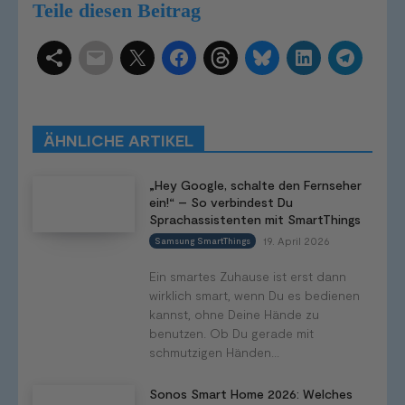
Teile diesen Beitrag
Schlagwörter
Smart Home Systeme
Kategorien
Produkttests
Produktvergleiche
Bestenlisten
Tutorials
Smart Home News
ÄHNLICHE ARTIKEL
Mehr
„Hey Google, schalte den Fernseher
ein!“ – So verbindest Du
Sprachassistenten mit SmartThings
19. April 2026
Samsung SmartThings
Ein smartes Zuhause ist erst dann
wirklich smart, wenn Du es bedienen
kannst, ohne Deine Hände zu
benutzen. Ob Du gerade mit
schmutzigen Händen...
Sonos Smart Home 2026: Welches