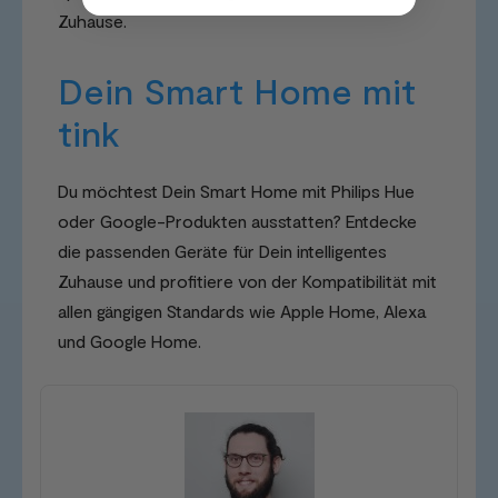
Zuhause.
Dein Smart Home mit
tink
Du möchtest Dein Smart Home mit Philips Hue
oder Google-Produkten ausstatten? Entdecke
die passenden Geräte für Dein intelligentes
Zuhause und profitiere von der Kompatibilität mit
allen gängigen Standards wie Apple Home, Alexa
und Google Home.