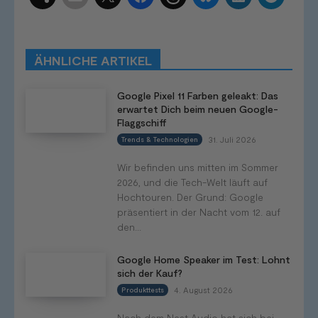
Schlagwörter
Smart Home Systeme
Kategorien
Produkttests
Produktvergleiche
Bestenlisten
Tutorials
Smart Home News
ÄHNLICHE ARTIKEL
Mehr
Google Pixel 11 Farben geleakt: Das
erwartet Dich beim neuen Google-
Flaggschiff
31. Juli 2026
Trends & Technologien
Wir befinden uns mitten im Sommer
2026, und die Tech-Welt läuft auf
Hochtouren. Der Grund: Google
präsentiert in der Nacht vom 12. auf
den...
Google Home Speaker im Test: Lohnt
sich der Kauf?
4. August 2026
Produkttests
Nach dem Nest Audio hat sich bei