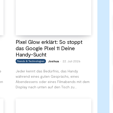
Pixel Glow erklärt: So stoppt
das Google Pixel 11 Deine
Handy-Sucht
Joshua
22. Juli 2026
Trends & Technologien
-
e
Jeder kennt das Bedürfnis, das Handy
während eines guten Gesprächs, eines
nn
Abendessens oder eines Filmabends mit dem
Display nach unten auf den Tisch zu...