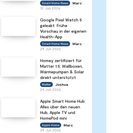
Marc
Smart Home News
-
31. Juli 2026
Google Pixel Watch 5
geleakt: Frühe
Vorschau in der eigenen
Health-App
Marc
Smart Home News
-
29. Juli 2026
Homey zertifiziert für
Matter 1.5: Wallboxen,
Wärmepumpen & Solar
direkt unterstützt
Joshua
Matter
-
29. Juli 2026
Apple Smart Home Hub:
Alles über den neuen
Hub, Apple TV und
HomePod mini
Marc
Apple Home
-
29. Juli 2026