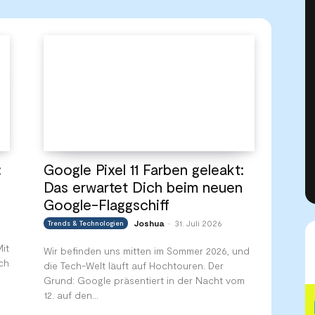
:
Google Pixel 11 Farben geleakt:
Das erwartet Dich beim neuen
Google-Flaggschiff
Joshua
31. Juli 2026
Trends & Technologien
-
it
Wir befinden uns mitten im Sommer 2026, und
ch
die Tech-Welt läuft auf Hochtouren. Der
Grund: Google präsentiert in der Nacht vom
12. auf den...