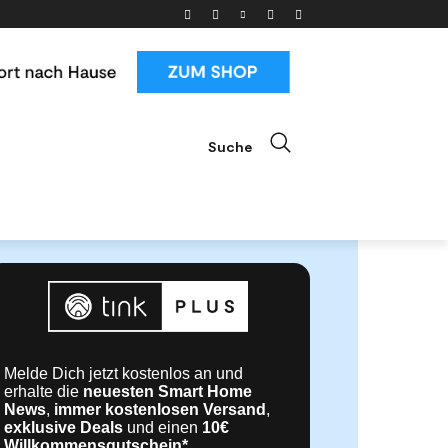
Suche
ials
News & Trends
Mehr
Melde Dich jetzt kostenlos an und
erhalte die
neuesten Smart Home
News
,
immer kostenlosen Versand
,
exklusive Deals
und einen
10€
Willkommensgutschein*
.