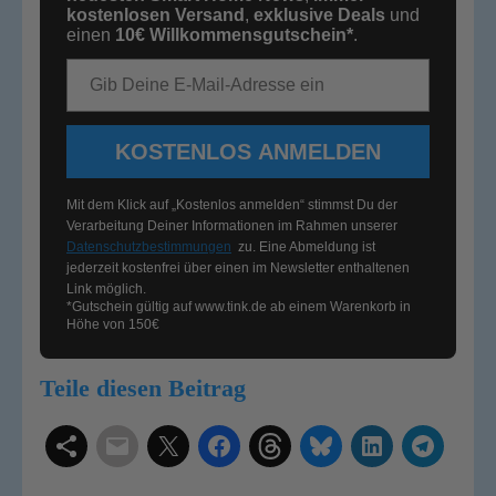
kostenlosen Versand
,
exklusive Deals
und
einen
10€
Willkommensgutschein*
.
E-Mail-Adresse
KOSTENLOS ANMELDEN
Mit dem Klick auf „Kostenlos anmelden“ stimmst Du der
Verarbeitung Deiner Informationen im Rahmen unserer
Datenschutzbestimmungen
zu. Eine Abmeldung ist
jederzeit kostenfrei über einen im Newsletter enthaltenen
Link möglich.
*Gutschein gültig auf
www.tink.de
ab einem Warenkorb in
Höhe von 150€
Teile diesen Beitrag
Schlagwörter
Smart Home Systeme
Kategorien