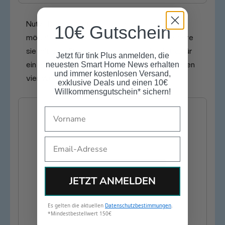
Nutzt Du die Era 300 für Deinen Fernseher und
10€ Gutschein
möchtest das Setup komplettieren? Kombiniere
sie mit dem Flaggschiff, der
Sonos Arc Ultra
, für
Jetzt für tink Plus anmelden, die
ein grandioses 7.1.4-Kino-Erlebnis in den eigenen
neuesten Smart Home News erhalten
und immer kostenlosen Versand,
vier Wänden.
exklusive Deals und einen 10€
Willkommensgutschein* sichern!
Name
Email
JETZT ANMELDEN
Es gelten die aktuellen
Datenschutzbestimmungen
.
*Mindestbestellwert 150€