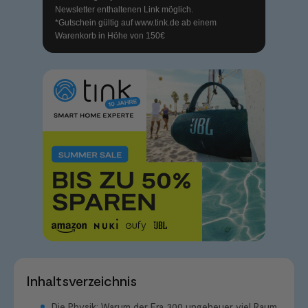
Newsletter enthaltenen Link möglich.
*Gutschein gültig auf
www.tink.de
ab einem
Warenkorb in Höhe von 150€
Inhaltsverzeichnis
Die Physik: Warum der Era 300 ungeheuer viel Raum