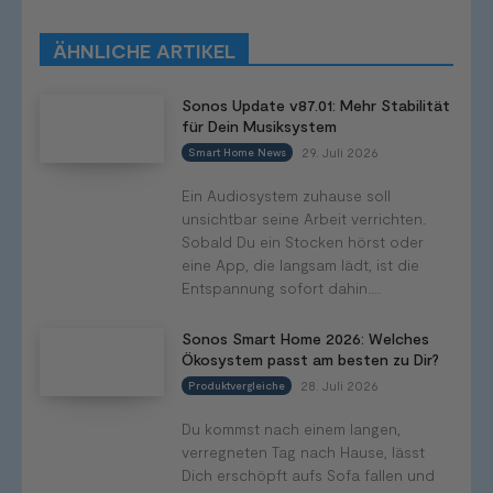
Produkttests
Produktvergleiche
Bestenlisten
Tutorials
Smart Home News
ÄHNLICHE ARTIKEL
Mehr
Sonos Update v87.01: Mehr Stabilität
für Dein Musiksystem
29. Juli 2026
Smart Home News
Ein Audiosystem zuhause soll
unsichtbar seine Arbeit verrichten.
Sobald Du ein Stocken hörst oder
eine App, die langsam lädt, ist die
Entspannung sofort dahin....
Sonos Smart Home 2026: Welches
Ökosystem passt am besten zu Dir?
28. Juli 2026
Produktvergleiche
Du kommst nach einem langen,
verregneten Tag nach Hause, lässt
Dich erschöpft aufs Sofa fallen und