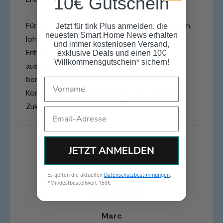
10€ Gutschein
Für alle, die ihr Smart Home erweitern möchten,
Jetzt für tink Plus anmelden, die
neuesten Smart Home News erhalten
lohnt sich ein Blick auf die aktuellen
und immer kostenlosen Versand,
Entwicklungen. Die Technologie wird immer
exklusive Deals und einen 10€
Willkommensgutschein* sichern!
ausgereifter und gleichzeitig
benutzerfreundlicher – eine perfekte
Name
Kombination für den Einstieg in die vernetzte
Zukunft.
Email
JETZT ANMELDEN
Es gelten die aktuellen
Datenschutzbestimmungen
.
*Mindestbestellwert 150€
Marc