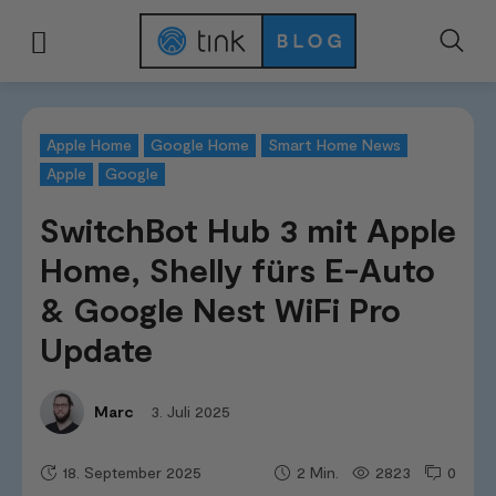
Start
News & Trends
Smart Home News
SwitchBot Hub 3 mit Apple Hom
Apple Home
Google Home
Smart Home News
Apple
Google
SwitchBot Hub 3 mit Apple
Home, Shelly fürs E-Auto
& Google Nest WiFi Pro
Update
3. Juli 2025
Marc
18. September 2025
2823
0
2
Min.