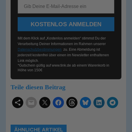
E-Mail-Adresse
KOSTENLOS ANMELDEN
Mit dem Klick auf „Kostenlos anmelden“ stimmst Du der
Verarbeitung Deiner Informationen im Rahmen unserer
Datenschutzbestimmungen
zu. Eine Abmeldung ist
jederzeit kostenfrei über einen im Newsletter enthaltenen
Link möglich.
*Gutschein gültig auf
www.tink.de
ab einem Warenkorb in
Höhe von 150€
Teile diesen Beitrag
Schlagwörter
Smart Home Systeme
Kategorien
Produkttests
Produktvergleiche
Bestenlisten
Tutorials
Smart Home News
ÄHNLICHE ARTIKEL
Mehr