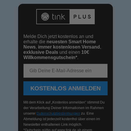
Melde Dich jetzt kostenlos an und
erhalte die
neuesten Smart Home
News
,
immer kostenlosen Versand
,
exklusive Deals
und einen
10€
Willkommensgutschein*
.
E-Mail-Adresse
KOSTENLOS ANMELDEN
Mit dem Klick auf „Kostenlos anmelden“ stimmst Du
der Verarbeitung Deiner Informationen im Rahmen
unserer
Datenschutzbestimmungen
zu. Eine
Abmeldung ist jederzeit kostenfrei über einen im
Newsletter enthaltenen Link möglich.
*Gutschein gültig auf
www.tink.de
ab einem