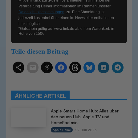
Mit dem Klick auf „Kostenlos anmelden“ stimmst Du der
Verarbeitung Deiner Informationen im Rahmen unserer
Datenschutzbestimmungen
zu. Eine Abmeldung ist
jederzeit kostenfrei über einen im Newsletter enthaltenen
Link möglich.
*Gutschein gültig auf
www.tink.de
ab einem Warenkorb in
Höhe von 150€
Teile diesen Beitrag
Schlagwörter
Smart Home Systeme
Kategorien
Produkttests
Produktvergleiche
Bestenlisten
Tutorials
Smart Home News
ÄHNLICHE ARTIKEL
Mehr
Apple Smart Home Hub: Alles über
den neuen Hub, Apple TV und
HomePod mini
29. Juli 2026
Apple Home