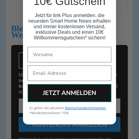
10€ Gutschein
und Soundcore.
Jetzt für tink Plus anmelden, die
neuesten Smart Home News erhalten
Bleib auf dem Laufenden:
und immer kostenlosen Versand,
exklusive Deals und einen 10€
Werde Mitglied bei tink Plus
Willkommensgutschein* sichern!
Name
Email
Melde Dich jetzt kostenlos an und erhalte die
neuesten Smart Home News
,
immer
kostenlosen Versand
,
exklusive Deals
und
JETZT ANMELDEN
einen
10€
Willkommensgutschein*
.
E-Mail-Adresse
Es gelten die aktuellen
Datenschutzbestimmungen
.
*Mindestbestellwert 150€
KOSTENLOS ANMELDEN