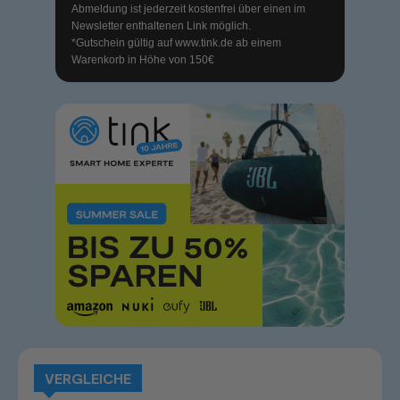
Abmeldung ist jederzeit kostenfrei über einen im
Newsletter enthaltenen Link möglich.
*Gutschein gültig auf
www.tink.de
ab einem
Warenkorb in Höhe von 150€
VERGLEICHE