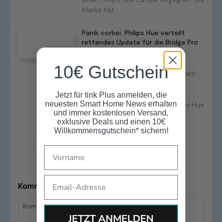
Marke hat...
Panik vorbei: Philips Hue verteilt
rettendes Update für die Bridge Pro
7. Juli 2026
Smart Home News
10€ Gutschein
Anfang der Woche stand die Smart-
Home-Community kurz kopf. Die
Nachricht, dass ein aktuelles
Jetzt für tink Plus anmelden, die
neuesten Smart Home News erhalten
Firmware-Update die teure Philips Hue
und immer kostenlosen Versand,
Bridge Pro dauerhaft lahmlegen
exklusive Deals und einen 10€
konnte (die...
Willkommensgutschein* sichern!
Name
Email
Kommentiere den Artikel
JETZT ANMELDEN