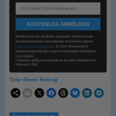
E-Mail-Adresse
KOSTENLOS ANMELDEN
Mit dem Klick auf „Kostenlos anmelden“ stimmst Du der
Verarbeitung Deiner Informationen im Rahmen unserer
Datenschutzbestimmungen
zu. Eine Abmeldung ist
jederzeit kostenfrei über einen im Newsletter enthaltenen
Link möglich.
*Gutschein gültig auf
www.tink.de
ab einem Warenkorb in
Höhe von 150€
Teile diesen Beitrag
Schlagwörter
Smart Home Systeme
Kategorien
Produkttests
Produktvergleiche
Bestenlisten
Tutorials
Smart Home News