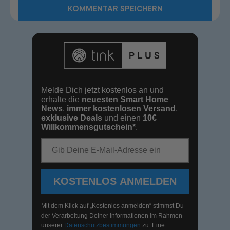
Melde Dich jetzt kostenlos an und
erhalte die
neuesten Smart Home
News
,
immer kostenlosen Versand
,
exklusive Deals
und einen
10€
Willkommensgutschein*
.
E-Mail-Adresse
KOSTENLOS ANMELDEN
Mit dem Klick auf „Kostenlos anmelden“ stimmst Du
der Verarbeitung Deiner Informationen im Rahmen
unserer
Datenschutzbestimmungen
zu. Eine