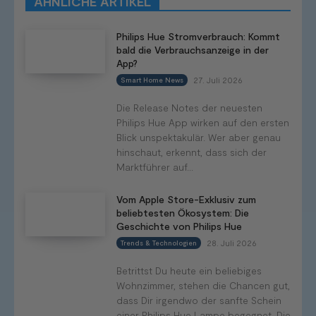
ÄHNLICHE ARTIKEL
Mehr
Philips Hue Stromverbrauch: Kommt
bald die Verbrauchsanzeige in der
App?
27. Juli 2026
Smart Home News
Die Release Notes der neuesten
Philips Hue App wirken auf den ersten
Blick unspektakulär. Wer aber genau
hinschaut, erkennt, dass sich der
Marktführer auf...
Vom Apple Store-Exklusiv zum
beliebtesten Ökosystem: Die
Geschichte von Philips Hue
28. Juli 2026
Trends & Technologien
Betrittst Du heute ein beliebiges
Wohnzimmer, stehen die Chancen gut,
dass Dir irgendwo der sanfte Schein
einer Philips Hue Lampe begegnet. Die