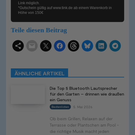
Link möglich.
*Gutschein gültig auf
www.tink.de
ab einem Warenkorb in
Höhe von 150€
Teile diesen Beitrag
Schlagwörter
Smart Home Systeme
Kategorien
Produkttests
Produktvergleiche
Bestenlisten
Tutorials
Smart Home News
ÄHNLICHE ARTIKEL
Mehr
Die Top 5 Bluetooth Lautsprecher
für den Garten – drinnen wie draußen
ein Genuss
5. Mai 2026
Bestenlisten
Ob beim Grillen, Relaxen auf der
Terrasse oder Plantschen am Pool -
die richtige Musik macht jeden