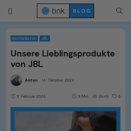
Start
Tests & Vergleiche
Bestenlisten
Unsere Lieblingsprodukte von JB
Bestenlisten
JBL
Unsere Lieblingsprodukte
von JBL
14. Oktober 2024
Anton
11. Februar 2026
2645
0
5
Min.