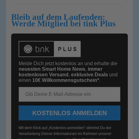
Bleib auf dem Laufenden:
Werde Mitglied bei tink Plus
Melde Dich jetzt kostenlos an und erhalte die
neuesten Smart Home News
,
immer
kostenlosen Versand
,
exklusive Deals
und
einen
10€
Willkommensgutschein*
.
E-Mail-Adresse
KOSTENLOS ANMELDEN
Mit dem Klick auf „Kostenlos anmelden“ stimmst Du der
Verarbeitung Deiner Informationen im Rahmen unserer