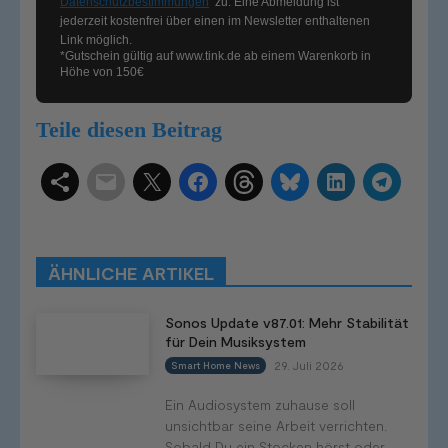
Datenschutzbestimmungen
zu. Eine Abmeldung ist
jederzeit kostenfrei über einen im Newsletter enthaltenen
Link möglich.
*Gutschein gültig auf
www.tink.de
ab einem Warenkorb in
Höhe von 150€
Teile diesen Beitrag
Schlagwörter
Smart Home Systeme
Kategorien
Produkttests
Produktvergleiche
Bestenlisten
Tutorials
Smart Home News
ÄHNLICHE ARTIKEL
Mehr
Sonos Update v87.01: Mehr Stabilität
für Dein Musiksystem
29. Juli 2026
Smart Home News
Ein Audiosystem zuhause soll
unsichtbar seine Arbeit verrichten.
Sobald Du ein Stocken hörst oder