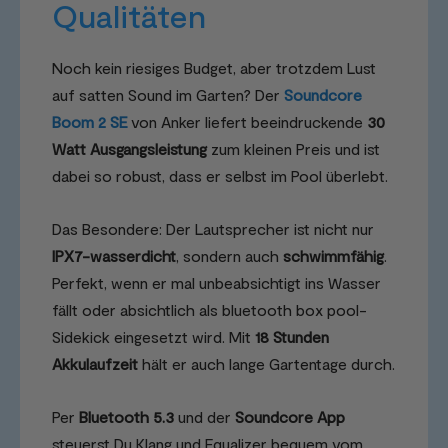
Qualitäten
Noch kein riesiges Budget, aber trotzdem Lust
auf satten Sound im Garten? Der
Soundcore
Boom 2 SE
von Anker liefert beeindruckende
30
Watt Ausgangsleistung
zum kleinen Preis und ist
dabei so robust, dass er selbst im Pool überlebt.
Das Besondere: Der Lautsprecher ist nicht nur
IPX7-wasserdicht
, sondern auch
schwimmfähig
.
Perfekt, wenn er mal unbeabsichtigt ins Wasser
fällt oder absichtlich als bluetooth box pool-
Sidekick eingesetzt wird. Mit
18 Stunden
Akkulaufzeit
hält er auch lange Gartentage durch.
Per
Bluetooth 5.3
und der
Soundcore App
steuerst Du Klang und Equalizer bequem vom