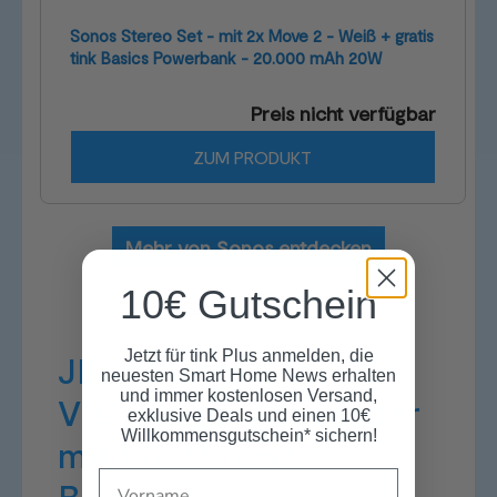
Sonos Stereo Set - mit 2x Move 2 - Weiß + gratis
tink Basics Powerbank - 20.000 mAh 20W
Preis nicht verfügbar
ZUM PRODUKT
Mehr von Sonos entdecken
10€ Gutschein
Jetzt für tink Plus anmelden, die
JBL Charge 5 Wi-Fi –
neuesten Smart Home News erhalten
und immer kostenlosen Versand,
Vielseitiger Allrounder
exklusive Deals und einen 10€
Willkommensgutschein* sichern!
mit WLAN und
Name
Bluetooth