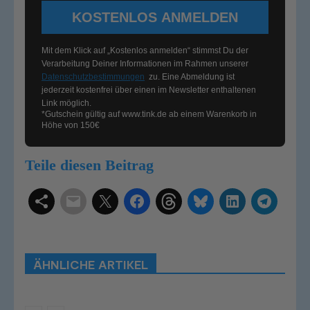
KOSTENLOS ANMELDEN
Mit dem Klick auf „Kostenlos anmelden“ stimmst Du der
Verarbeitung Deiner Informationen im Rahmen unserer
Datenschutzbestimmungen
zu. Eine Abmeldung ist
jederzeit kostenfrei über einen im Newsletter enthaltenen
Link möglich.
*Gutschein gültig auf
www.tink.de
ab einem Warenkorb in
Höhe von 150€
Teile diesen Beitrag
Schlagwörter
Smart Home Systeme
Kategorien
Produkttests
Produktvergleiche
Bestenlisten
Tutorials
Smart Home News
ÄHNLICHE ARTIKEL
Mehr