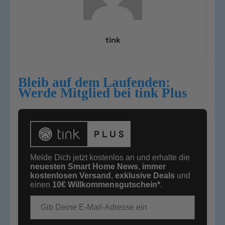
tink
Bleib auf dem Laufenden:
Werde Mitglied bei tink Plus
Melde Dich jetzt kostenlos an und erhalte die
neuesten Smart Home News
,
immer
kostenlosen Versand
,
exklusive Deals
und
einen
10€
Willkommensgutschein*
.
E-Mail-Adresse