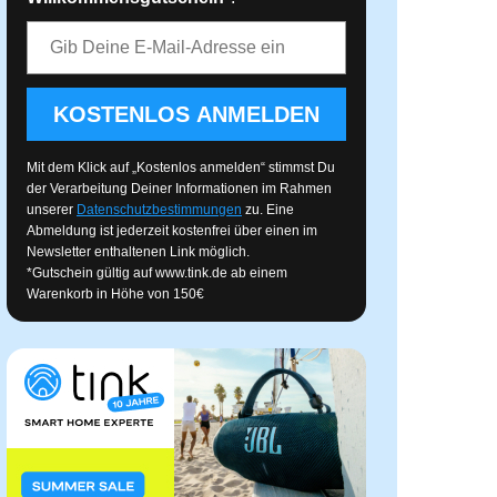
E-Mail-Adresse
KOSTENLOS ANMELDEN
Mit dem Klick auf „Kostenlos anmelden“ stimmst Du
der Verarbeitung Deiner Informationen im Rahmen
unserer
Datenschutzbestimmungen
zu. Eine
Abmeldung ist jederzeit kostenfrei über einen im
Newsletter enthaltenen Link möglich.
*Gutschein gültig auf
www.tink.de
ab einem
Warenkorb in Höhe von 150€