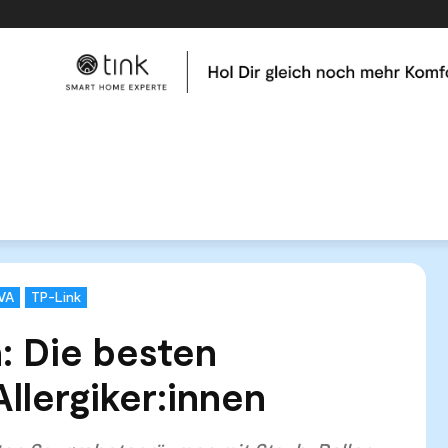
me
Tests & Vergleiche
Kategorien
Hilfe & Tutor
ollen: Die besten Saugroboter für Allergiker:innen
VA
TP-Link
: Die besten
llergiker:innen