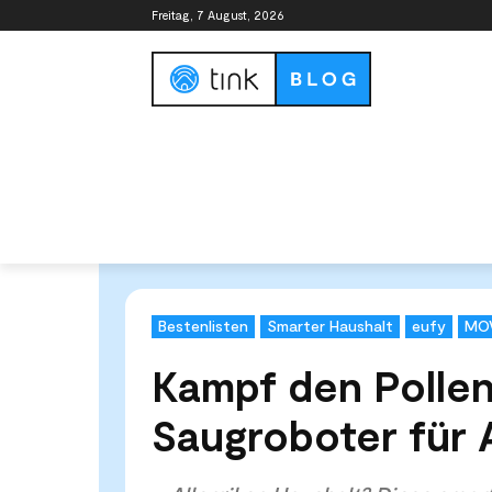
Freitag, 7 August, 2026
Smart Home Guide
Smart Home Syste
Start
Tests & Vergleiche
Bestenlisten
Kampf den P
Bestenlisten
Smarter Haushalt
eufy
MO
Kampf den Pollen
Saugroboter für A