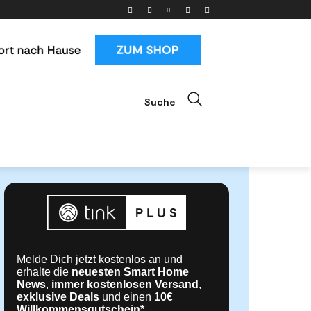
Suche
ials
News & Trends
Mehr
Melde Dich jetzt kostenlos an und
erhalte die
neuesten Smart Home
News
,
immer kostenlosen Versand
,
exklusive Deals
und einen
10€
Willkommensgutschein*
.