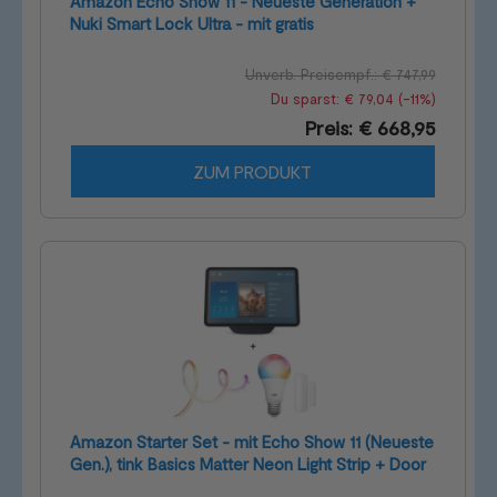
Amazon Echo Show 11 - Neueste Generation +
Nuki Smart Lock Ultra - mit gratis
Universalzylinder + Keypad 2
Unverb. Preisempf.: € 747,99
Du sparst: € 79,04 (-11%)
Preis: € 668,95
ZUM PRODUKT
Amazon Starter Set - mit Echo Show 11 (Neueste
Gen.), tink Basics Matter Neon Light Strip + Door
& Window Sensor + White & Color E27 Bulb