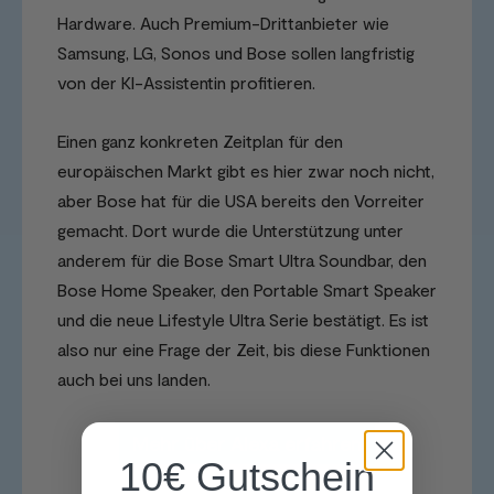
Hardware. Auch Premium-Drittanbieter wie
Samsung, LG, Sonos und Bose sollen langfristig
von der KI-Assistentin profitieren.
Einen ganz konkreten Zeitplan für den
europäischen Markt gibt es hier zwar noch nicht,
aber Bose hat für die USA bereits den Vorreiter
gemacht. Dort wurde die Unterstützung unter
anderem für die Bose Smart Ultra Soundbar, den
Bose Home Speaker, den Portable Smart Speaker
und die neue Lifestyle Ultra Serie bestätigt. Es ist
also nur eine Frage der Zeit, bis diese Funktionen
auch bei uns landen.
Mehr über Alexa erfahren
10€ Gutschein