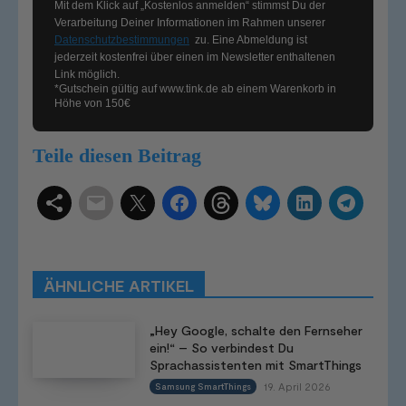
Mit dem Klick auf „Kostenlos anmelden“ stimmst Du der
Verarbeitung Deiner Informationen im Rahmen unserer
Datenschutzbestimmungen
zu. Eine Abmeldung ist
jederzeit kostenfrei über einen im Newsletter enthaltenen
Link möglich.
*Gutschein gültig auf
www.tink.de
ab einem Warenkorb in
Höhe von 150€
Teile diesen Beitrag
Schlagwörter
Smart Home Systeme
Kategorien
Produkttests
Produktvergleiche
Bestenlisten
Tutorials
Smart Home News
ÄHNLICHE ARTIKEL
Mehr
„Hey Google, schalte den Fernseher
ein!“ – So verbindest Du
Sprachassistenten mit SmartThings
19. April 2026
Samsung SmartThings