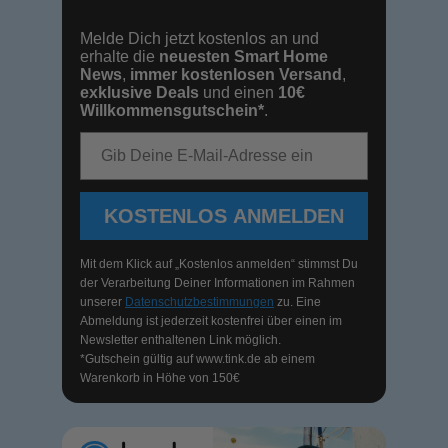
Melde Dich jetzt kostenlos an und
erhalte die
neuesten Smart Home
News
,
immer kostenlosen Versand
,
exklusive Deals
und einen
10€
Willkommensgutschein*
.
E-Mail-Adresse
KOSTENLOS ANMELDEN
Mit dem Klick auf „Kostenlos anmelden“ stimmst Du
der Verarbeitung Deiner Informationen im Rahmen
unserer
Datenschutzbestimmungen
zu. Eine
Abmeldung ist jederzeit kostenfrei über einen im
Newsletter enthaltenen Link möglich.
*Gutschein gültig auf
www.tink.de
ab einem
Warenkorb in Höhe von 150€