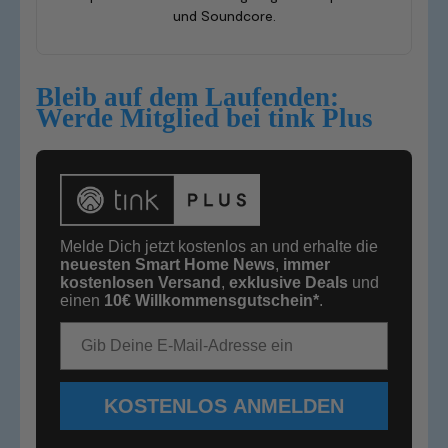
und Soundcore.
Bleib auf dem Laufenden:
Werde Mitglied bei tink Plus
Melde Dich jetzt kostenlos an und erhalte die
neuesten Smart Home News
,
immer
kostenlosen Versand
,
exklusive Deals
und
einen
10€
Willkommensgutschein*
.
E-Mail-Adresse
KOSTENLOS ANMELDEN