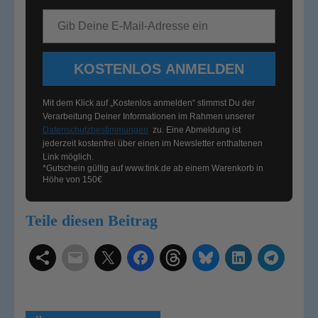
E-Mail-Adresse
KOSTENLOS ANMELDEN
Mit dem Klick auf „Kostenlos anmelden“ stimmst Du der
Verarbeitung Deiner Informationen im Rahmen unserer
Datenschutzbestimmungen
zu. Eine Abmeldung ist
jederzeit kostenfrei über einen im Newsletter enthaltenen
Link möglich.
*Gutschein gültig auf
www.tink.de
ab einem Warenkorb in
Höhe von 150€
Teile diesen Beitrag
Schlagwörter
Smart Home Systeme
Kategorien
Produkttests
Produktvergleiche
Bestenlisten
Tutorials
Smart Home News