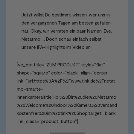
Jetzt willst Du bestimmt wissen, wer uns in
den vergangenen Tagen am besten gefallen
hat. Okay, wir verraten ein paar Namen: Eve,
Netatmo … Doch schau einfach selbst
unsere IFA-Highlights im Video an!
[vc_btn title=“ZUM PRODUKT“ style=“flat“
shape=“square“ color=“black“ align=“center“
link=“url:https%3A%2F%2Fwww.tink.de%2Fnetat
mo-smarte-
innenkamera|title:Hol%20Dir%20die%20Netatmo
%20Welcome%20Indoor%20Kamera%20versand
kostenfrei%20im%20tink%20Shop|target:_blank
“ el_class=“product_button“]