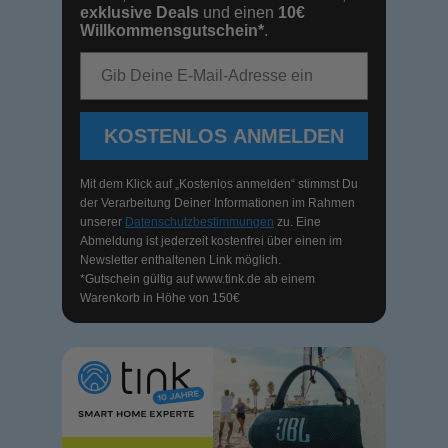
exklusive Deals
und einen
10€
Willkommensgutschein*
.
E-Mail-Adresse
KOSTENLOS ANMELDEN
Mit dem Klick auf „Kostenlos anmelden“ stimmst Du
der Verarbeitung Deiner Informationen im Rahmen
unserer
Datenschutzbestimmungen
zu. Eine
Abmeldung ist jederzeit kostenfrei über einen im
Newsletter enthaltenen Link möglich.
*Gutschein gültig auf
www.tink.de
ab einem
Warenkorb in Höhe von 150€