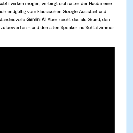
btil wirken mögen, verbirgt sich unter der Haube eine
ich endgültig vom klassischen Google Assistant und
ständnisvolle
Gemini AI
. Aber reicht das als Grund, den
zu bewerten – und den alten Speaker ins Schlafzimmer