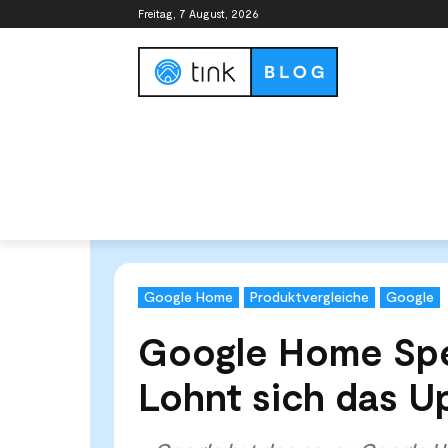
Freitag, 7 August, 2026
Smart Home Guide
Smart Home Syste
Start
Tests & Vergleiche
Produktvergleiche
Googl
Google Home
Produktvergleiche
Google
Google Home Spe
Lohnt sich das U