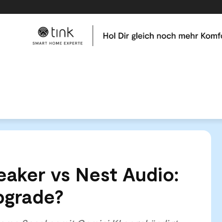
me
Tests & Vergleiche
Kategorien
Hilfe & Tutor
e Home Speaker vs Nest Audio: Lohnt sich das Upgrade?
aker vs Nest Audio:
pgrade?