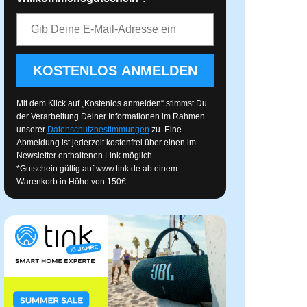
E-Mail-Adresse
KOSTENLOS ANMELDEN
Mit dem Klick auf „Kostenlos anmelden“ stimmst Du
der Verarbeitung Deiner Informationen im Rahmen
unserer
Datenschutzbestimmungen
zu. Eine
Abmeldung ist jederzeit kostenfrei über einen im
Newsletter enthaltenen Link möglich.
*Gutschein gültig auf
www.tink.de
ab einem
Warenkorb in Höhe von 150€