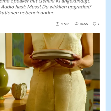
ome Speaker mit Gemini KI angekündigt.
Audio hast: Musst Du wirklich upgraden?
ikationen nebeneinander.
8455
2
3
Min.