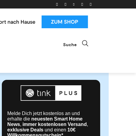
Suche
ials
News & Trends
Mehr
Melde Dich jetzt kostenlos an und
erhalte die
neuesten Smart Home
News
,
immer kostenlosen Versand
,
exklusive Deals
und einen
10€
Willkommensgutschein*
.