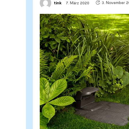
3. November 
7. März 2020
tink