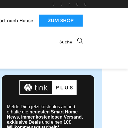
Suche
ials
News & Trends
Mehr
Melde Dich jetzt kostenlos an und
erhalte die
neuesten Smart Home
News
,
immer kostenlosen Versand
,
exklusive Deals
und einen
10€
Willkommensgutschein*
.