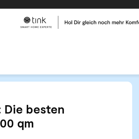
me
Tests & Vergleiche
Kategorien
Hilfe & Tutor
-Test: Die besten Mähroboter bis 500 qm
 Die besten
500 qm