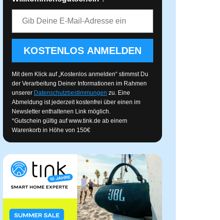
E-Mail-Adresse
KOSTENLOS ANMELDEN
Mit dem Klick auf „Kostenlos anmelden“ stimmst Du
der Verarbeitung Deiner Informationen im Rahmen
unserer
Datenschutzbestimmungen
zu. Eine
Abmeldung ist jederzeit kostenfrei über einen im
Newsletter enthaltenen Link möglich.
*Gutschein gültig auf
www.tink.de
ab einem
Warenkorb in Höhe von 150€