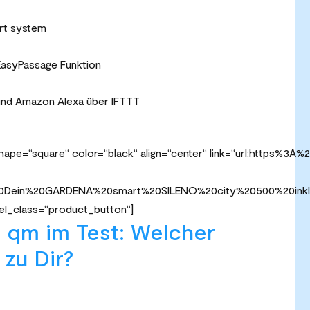
rt system
EasyPassage Funktion
und Amazon Alexa über IFTTT
shape=“square“ color=“black“ align=“center“ link=“url:https%3
tzt%20Dein%20GARDENA%20smart%20SILENO%20city%20500%20in
el_class=“product_button“]
 qm im Test: Welcher
zu Dir?