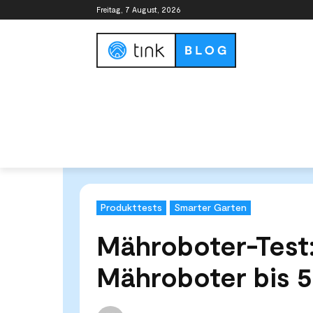
Freitag, 7 August, 2026
Smart Home Guide
Smart Home Syste
Start
Tests & Vergleiche
Produkttests
Mähroboter
Produkttests
Smarter Garten
Mähroboter-Test:
Mähroboter bis 