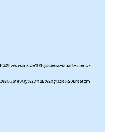
A%2F%2Fwww.tink.de%2Fgardena-smart-sileno-
kl.%20Gateway%20%2B%20gratis%20Ersatzm