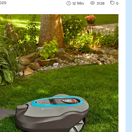
2025
3138
0
12
Min.