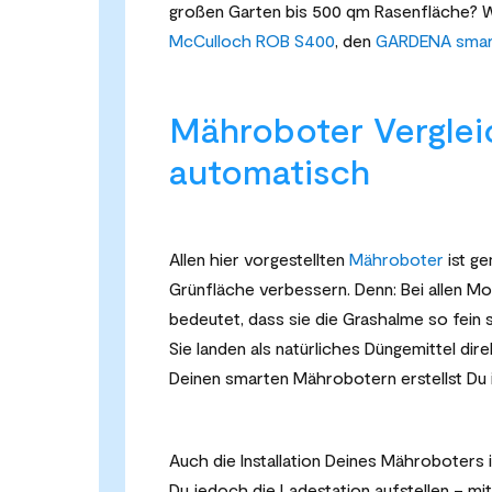
großen Garten bis 500 qm Rasenfläche? Wi
McCulloch ROB S400
, den
GARDENA smart
Mähroboter Verglei
automatisch
Allen hier vorgestellten
Mähroboter
ist ge
Grünfläche verbessern. Denn: Bei allen M
bedeutet, dass sie die Grashalme so fein
Sie landen als natürliches Düngemittel dir
Deinen smarten Mährobotern erstellst Du i
Auch die Installation Deines Mähroboters i
Du jedoch die Ladestation aufstellen – mi