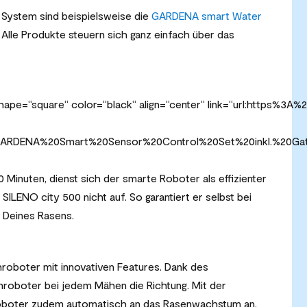
 System sind beispielsweise die
GARDENA smart Water
. Alle Produkte steuern sich ganz einfach über das
shape=“square“ color=“black“ align=“center“ link=“url:https%3
20GARDENA%20Smart%20Sensor%20Control%20Set%20inkl.%20Ga
0 Minuten, dienst sich der smarte Roboter als effizienter
SILENO city 500 nicht auf. So garantiert er selbst bei
 Deines Rasens.
oboter mit innovativen Features. Dank des
oboter bei jedem Mähen die Richtung. Mit der
Roboter zudem automatisch an das Rasenwachstum an.