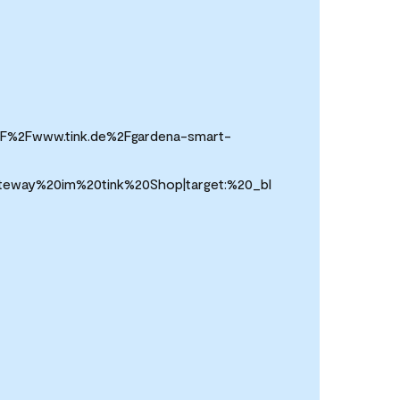
A%2F%2Fwww.tink.de%2Fgardena-smart-
teway%20im%20tink%20Shop|target:%20_bl