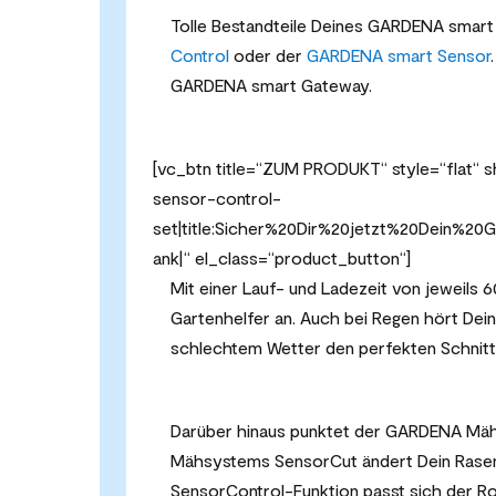
Tolle Bestandteile Deines GARDENA smart
Control
oder der
GARDENA smart Sensor
GARDENA smart Gateway.
[vc_btn title=“ZUM PRODUKT“ style=“flat“ 
sensor-control-
set|title:Sicher%20Dir%20jetzt%20Dein%
ank|“ el_class=“product_button“]
Mit einer Lauf- und Ladezeit von jeweils 6
Gartenhelfer an. Auch bei Regen hört Dein 
schlechtem Wetter den perfekten Schnitt
Darüber hinaus punktet der GARDENA Mähr
Mähsystems SensorCut ändert Dein Rasenr
SensorControl-Funktion passt sich der 