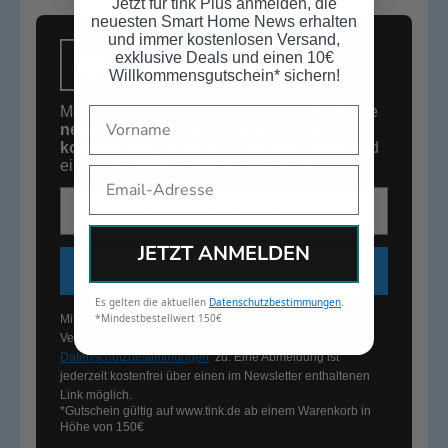
Jetzt für tink Plus anmelden, die
neuesten Smart Home News erhalten
und immer kostenlosen Versand,
exklusive Deals und einen 10€
Willkommensgutschein* sichern!
Melde Dich jetzt kostenlos an und erhalte die
Name
neuesten Smart Home News
,
immer
kostenlosen Versand
,
exklusive Deals
und
einen
10€
Willkommensgutschein*
.
Email
E-Mail-Adresse
JETZT ANMELDEN
KOSTENLOS ANMELDEN
Es gelten die aktuellen
Datenschutzbestimmungen
.
*Mindestbestellwert 150€
Mit dem Klick auf „Kostenlos anmelden“ stimmst Du der
Verarbeitung Deiner Informationen im Rahmen unserer
Datenschutzbestimmungen
zu. Eine Abmeldung ist
jederzeit kostenfrei über einen im Newsletter enthaltenen
Link möglich.
*Gutschein gültig auf
www.tink.de
ab einem Warenkorb in
Höhe von 150€