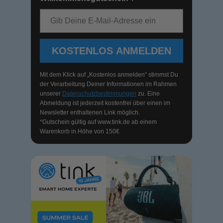
E-Mail-Adresse
KOSTENLOS ANMELDEN
Mit dem Klick auf „Kostenlos anmelden“ stimmst Du
der Verarbeitung Deiner Informationen im Rahmen
unserer
Datenschutzbestimmungen
zu. Eine
Abmeldung ist jederzeit kostenfrei über einen im
Newsletter enthaltenen Link möglich.
*Gutschein gültig auf
www.tink.de
ab einem
Warenkorb in Höhe von 150€