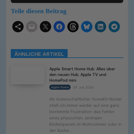
Teile diesen Beitrag
Schlagwörter
Smart Home Systeme
Kategorien
Produkttests
Produktvergleiche
Bestenlisten
Tutorials
Smart Home News
ÄHNLICHE ARTIKEL
Mehr
Apple Smart Home Hub: Alles über
den neuen Hub, Apple TV und
HomePod mini
29. Juli 2026
Apple Home
Als leidenschaftlicher HomeKit-Nutzer
stieß ich immer wieder auf eine ganz
bestimmte Frustration: das Fehlen
eines physischen, zentralen
Bedienpanels im Wohnzimmer oder in
der Küche....