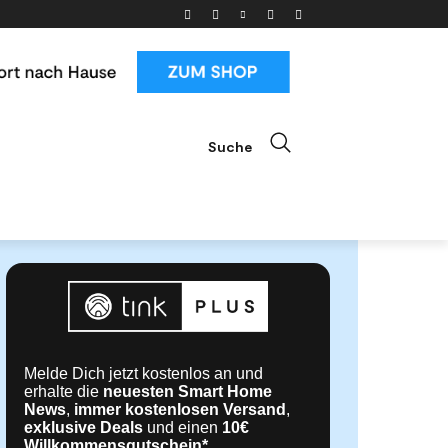
Suche
ials
News & Trends
Mehr
Melde Dich jetzt kostenlos an und
erhalte die
neuesten Smart Home
News
,
immer kostenlosen Versand
,
exklusive Deals
und einen
10€
Willkommensgutschein*
.