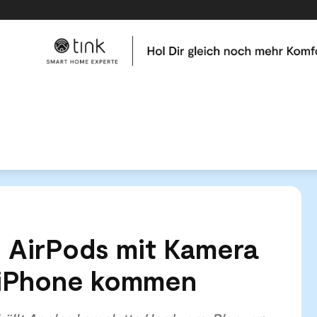
me
Tests & Vergleiche
Kategorien
Hilfe & Tutor
e-Leak 2026: AirPods mit Kamera und das faltbare iPhone kommen
 AirPods mit Kamera
e iPhone kommen