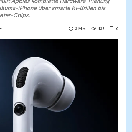
thüllt Apples komplette Hardware-Planung
äums-iPhone über smarte KI-Brillen bis
eter-Chips.
26
1136
0
3
Min.