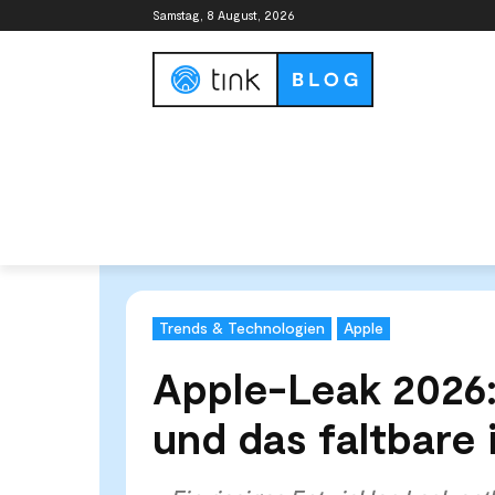
Samstag, 8 August, 2026
Smart Home Guide
Smart Home Syste
Start
News & Trends
Trends & Technologien
Appl
Trends & Technologien
Apple
Apple-Leak 2026:
und das faltbar