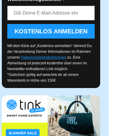
E-Mail-Adresse
KOSTENLOS ANMELDEN
Mit dem Klick auf „Kostenlos anmelden“ stimmst Du
der Verarbeitung Deiner Informationen im Rahmen
unserer
Datenschutzbestimmungen
zu. Eine
Abmeldung ist jederzeit kostenfrei über einen im
Newsletter enthaltenen Link möglich.
*Gutschein gültig auf
www.tink.de
ab einem
Warenkorb in Höhe von 150€