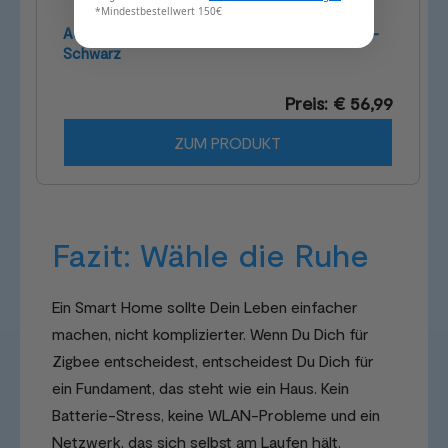
*Mindestbestellwert 150€
Aqara Hub M2 - Zigbee Smart Home-Zentrale -
Schwarz
Preis: € 56,99
ZUM PRODUKT
Fazit: Wähle die Ruhe
Ein Smart Home sollte Dein Leben einfacher
machen, nicht komplizierter. Wenn Du Dich für
Zigbee entscheidest, entscheidest Du Dich für
ein Fundament, das steht wie ein Haus. Kein
Batterie-Stress, keine WLAN-Probleme und ein
Netzwerk, das sich selbst am Laufen hält.