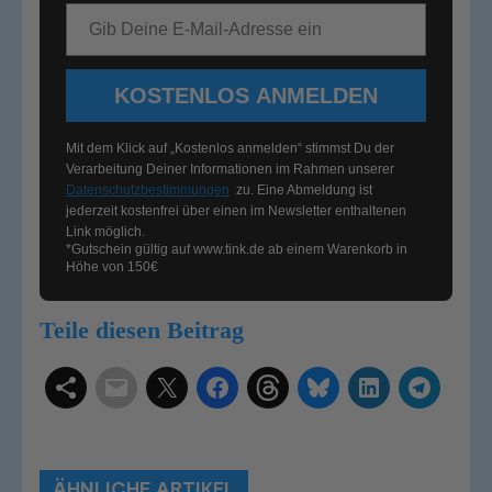
E-Mail-Adresse
KOSTENLOS ANMELDEN
Mit dem Klick auf „Kostenlos anmelden“ stimmst Du der
Verarbeitung Deiner Informationen im Rahmen unserer
Datenschutzbestimmungen
zu. Eine Abmeldung ist
jederzeit kostenfrei über einen im Newsletter enthaltenen
Link möglich.
*Gutschein gültig auf
www.tink.de
ab einem Warenkorb in
Höhe von 150€
Teile diesen Beitrag
Schlagwörter
Smart Home Systeme
Kategorien
Produkttests
Produktvergleiche
Bestenlisten
Tutorials
Smart Home News
ÄHNLICHE ARTIKEL
Mehr