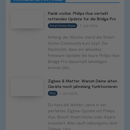
Panik vorbei: Philips Hue verteilt
rettendes Update für die Bridge Pro
7. Juli 2026
Smart Home News
Anfang der Woche stand die Smart-
Home-Community kurz kopf. Die
Nachricht, dass ein aktuelles
Firmware-Update die teure Philips Hue
Bridge Pro dauerhaft lahmlegen
konnte (die...
Zigbee & Matter: Warum Deine alten
Geräte noch jahrelang funktionieren
1. Juli 2026
FAQ
Du hast die letzten Jahre in ein
perfektes Zigbee-System mit Philips
Hue, Bosch Smart Home oder Aqara
investiert. Alles läuft reibungslos über
Zigbee. Und...