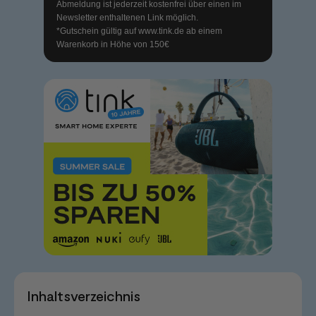
Abmeldung ist jederzeit kostenfrei über einen im
Newsletter enthaltenen Link möglich.
*Gutschein gültig auf
www.tink.de
ab einem
Warenkorb in Höhe von 150€
Inhaltsverzeichnis