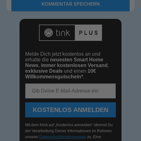
Melde Dich jetzt kostenlos an und
erhalte die
neuesten Smart Home
News
,
immer kostenlosen Versand
,
exklusive Deals
und einen
10€
Willkommensgutschein*
.
E-Mail-Adresse
KOSTENLOS ANMELDEN
Mit dem Klick auf „Kostenlos anmelden“ stimmst Du
der Verarbeitung Deiner Informationen im Rahmen
unserer
Datenschutzbestimmungen
zu. Eine