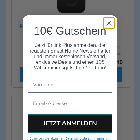
Philips Hue Bridge Pro
10€ Gutschein
Jetzt für tink Plus anmelden, die
Unverb. Preisempf.: € 99,99
neuesten Smart Home News erhalten
Du sparst: € 4,59 (-5%)
und immer kostenlosen Versand,
Preis: € 95,40
exklusive Deals und einen 10€
Willkommensgutschein* sichern!
ZUM PRODUKT
Name
Email
JETZT ANMELDEN
Es gelten die aktuellen
Datenschutzbestimmungen
.