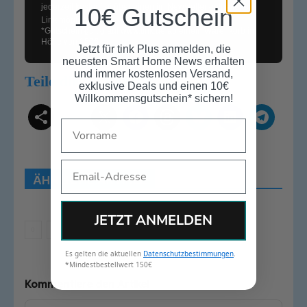
jederzeit kostenfrei über einen im Newsletter enthaltenen
10€ Gutschein
Link möglich.
*Gutschein gültig auf
www.tink.de
ab einem Warenkorb in
Höhe von 150€
Jetzt für tink Plus anmelden, die
neuesten Smart Home News erhalten
und immer kostenlosen Versand,
Teile diesen Beitrag
exklusive Deals und einen 10€
Willkommensgutschein* sichern!
Name
Schlagwörter
Smart Home Systeme
Kategorien
Produkttests
Produktvergleiche
Bestenlisten
Tutorials
Smart Home News
Email
ÄHNLICHE ARTIKEL
Mehr
JETZT ANMELDEN
Es gelten die aktuellen
Datenschutzbestimmungen
.
*Mindestbestellwert 150€
Kommentiere den Artikel