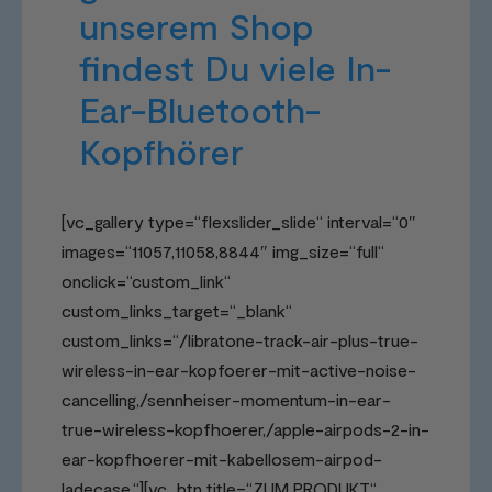
unserem Shop
findest Du viele In-
Ear-Bluetooth-
Kopfhörer
[vc_gallery type=“flexslider_slide“ interval=“0″
images=“11057,11058,8844″ img_size=“full“
onclick=“custom_link“
custom_links_target=“_blank“
custom_links=“/libratone-track-air-plus-true-
wireless-in-ear-kopfoerer-mit-active-noise-
cancelling,/sennheiser-momentum-in-ear-
true-wireless-kopfhoerer,/apple-airpods-2-in-
ear-kopfhoerer-mit-kabellosem-airpod-
ladecase,“][vc_btn title=“ZUM PRODUKT“