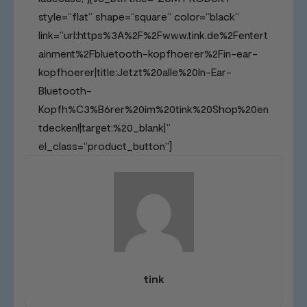
style=“flat“ shape=“square“ color=“black“
link=“url:https%3A%2F%2Fwww.tink.de%2Fentert
ainment%2Fbluetooth-kopfhoerer%2Fin-ear-
kopfhoerer|title:Jetzt%20alle%20In-Ear-
Bluetooth-
Kopfh%C3%B6rer%20im%20tink%20Shop%20en
tdecken!|target:%20_blank|“
el_class=“product_button“]
tink