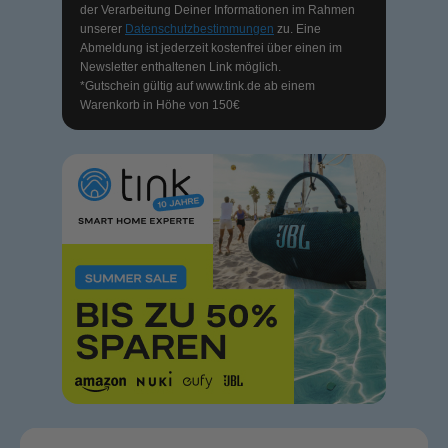
der Verarbeitung Deiner Informationen im Rahmen
unserer
Datenschutzbestimmungen
zu. Eine
Abmeldung ist jederzeit kostenfrei über einen im
Newsletter enthaltenen Link möglich.
*Gutschein gültig auf
www.tink.de
ab einem
Warenkorb in Höhe von 150€