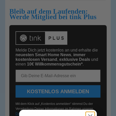
Bleib auf dem Laufenden:
Werde Mitglied bei tink Plus
Melde Dich jetzt kostenlos an und erhalte die
neuesten Smart Home News
,
immer
kostenlosen Versand
,
exklusive Deals
und
einen
10€
Willkommensgutschein*
.
E-Mail-Adresse
KOSTENLOS ANMELDEN
Mit dem Klick auf „Kostenlos anmelden“ stimmst Du der
Verarbeitung Deiner Informationen im Rahmen unserer
Datenschutzbestimmungen
zu. Eine Abmeldung ist