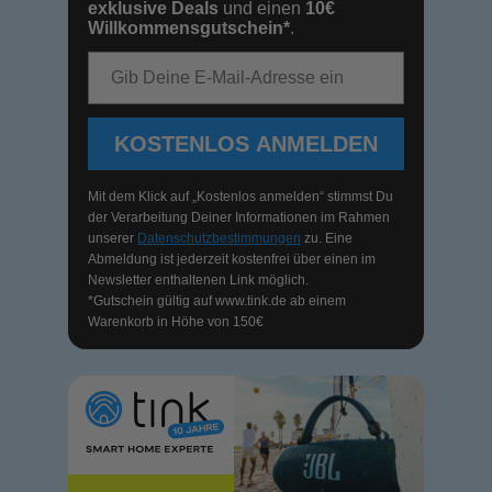
exklusive Deals
und einen
10€
Willkommensgutschein*
.
E-Mail-Adresse
KOSTENLOS ANMELDEN
Mit dem Klick auf „Kostenlos anmelden“ stimmst Du
der Verarbeitung Deiner Informationen im Rahmen
unserer
Datenschutzbestimmungen
zu. Eine
Abmeldung ist jederzeit kostenfrei über einen im
Newsletter enthaltenen Link möglich.
*Gutschein gültig auf
www.tink.de
ab einem
Warenkorb in Höhe von 150€