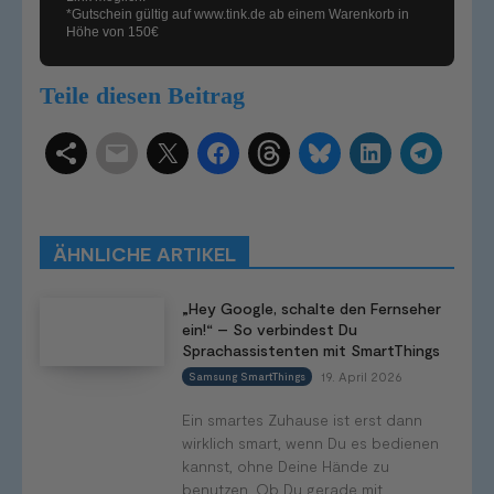
*Gutschein gültig auf
www.tink.de
ab einem Warenkorb in
Höhe von 150€
Teile diesen Beitrag
Schlagwörter
Smart Home Systeme
Kategorien
Produkttests
Produktvergleiche
Bestenlisten
Tutorials
Smart Home News
ÄHNLICHE ARTIKEL
Mehr
„Hey Google, schalte den Fernseher
ein!“ – So verbindest Du
Sprachassistenten mit SmartThings
19. April 2026
Samsung SmartThings
Ein smartes Zuhause ist erst dann
wirklich smart, wenn Du es bedienen
kannst, ohne Deine Hände zu
benutzen. Ob Du gerade mit