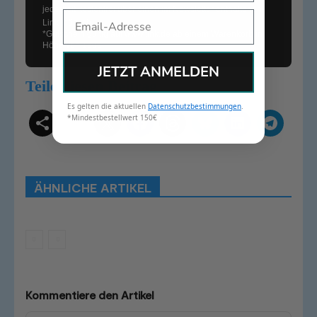
jederzeit kostenfrei über einen im Newsletter enthaltenen
Email
Link möglich.
*Gutschein gültig auf
www.tink.de
ab einem Warenkorb in
Höhe von 150€
JETZT ANMELDEN
Teile diesen Beitrag
Es gelten die aktuellen
Datenschutzbestimmungen
.
*Mindestbestellwert 150€
Schlagwörter
Smart Home Systeme
Kategorien
Produkttests
Produktvergleiche
Bestenlisten
Tutorials
Smart Home News
ÄHNLICHE ARTIKEL
Mehr
Kommentiere den Artikel