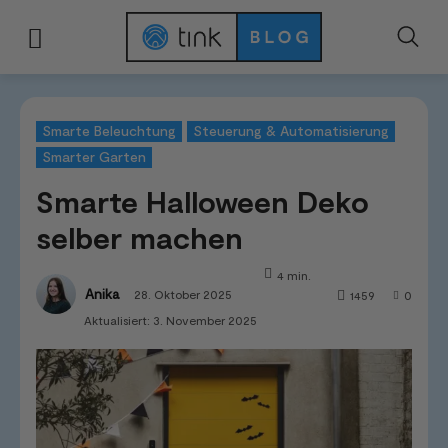
Start
Kategorien
Smarte Beleuchtung
Smarte Halloween Deko selber
Smarte Beleuchtung
Steuerung & Automatisierung
Smarter Garten
Smarte Halloween Deko
selber machen
4
min.
Anika
28. Oktober 2025
1459
0
Aktualisiert:
3. November 2025