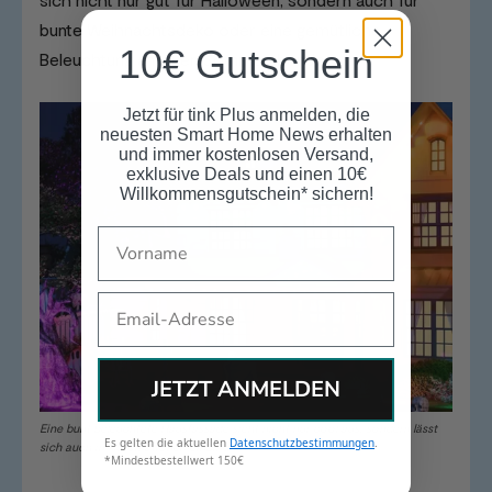
bunte Weihnachtsdeko oder eine gemütliche
10€ Gutschein
Beleuchtung an lauen Sommerabenden.
Jetzt für tink Plus anmelden, die
neuesten Smart Home News erhalten
und immer kostenlosen Versand,
exklusive Deals und einen 10€
Willkommensgutschein* sichern!
Name
Email
JETZT ANMELDEN
Eine bunt beleuchtete Hausfassade sieht nicht nur cool aus, sondern lässt
Es gelten die aktuellen
Datenschutzbestimmungen
.
sich auch in Automationen einbinden.
*Mindestbestellwert 150€