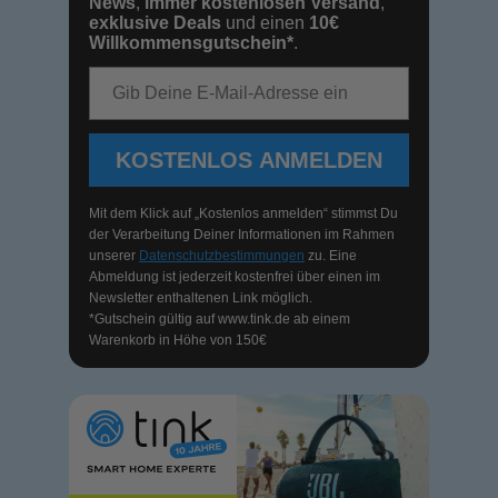
News
,
immer kostenlosen Versand
,
exklusive Deals
und einen
10€
Willkommensgutschein*
.
E-Mail-Adresse
KOSTENLOS ANMELDEN
Mit dem Klick auf „Kostenlos anmelden“ stimmst Du
der Verarbeitung Deiner Informationen im Rahmen
unserer
Datenschutzbestimmungen
zu. Eine
Abmeldung ist jederzeit kostenfrei über einen im
Newsletter enthaltenen Link möglich.
*Gutschein gültig auf
www.tink.de
ab einem
Warenkorb in Höhe von 150€