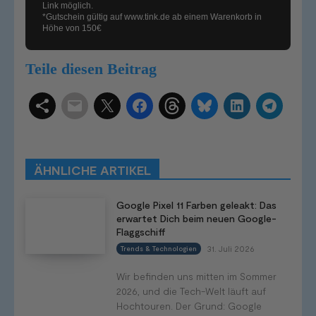
Link möglich.
*Gutschein gültig auf
www.tink.de
ab einem Warenkorb in
Höhe von 150€
Teile diesen Beitrag
Schlagwörter
Smart Home Systeme
Kategorien
Produkttests
Produktvergleiche
Bestenlisten
Tutorials
Smart Home News
ÄHNLICHE ARTIKEL
Mehr
Google Pixel 11 Farben geleakt: Das
erwartet Dich beim neuen Google-
Flaggschiff
31. Juli 2026
Trends & Technologien
Wir befinden uns mitten im Sommer
2026, und die Tech-Welt läuft auf
Hochtouren. Der Grund: Google