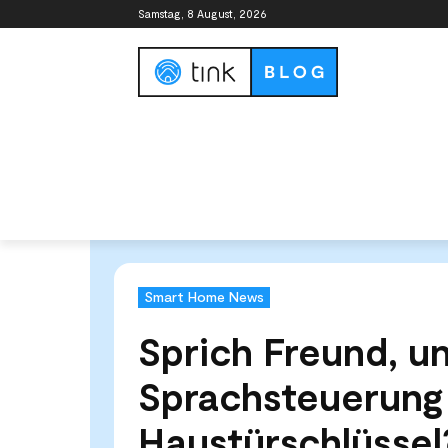
Samstag, 8 August, 2026
Smart Home Guide
Smart Home Syste
Start
News & Trends
Smart Home News
Sprich Fr
Smart Home News
Sprich Freund, und
Sprachsteuerung
Haustürschlüssel