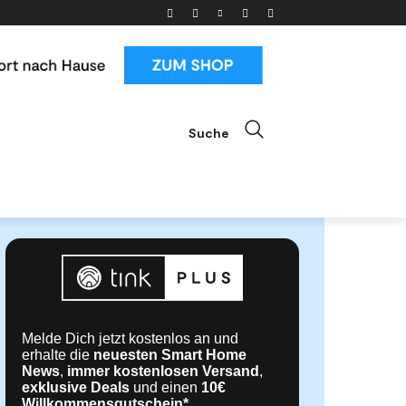
Suche
ials
News & Trends
Mehr
Melde Dich jetzt kostenlos an und
erhalte die
neuesten Smart Home
News
,
immer kostenlosen Versand
,
exklusive Deals
und einen
10€
Willkommensgutschein*
.