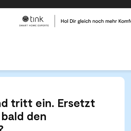
me
Tests & Vergleiche
Kategorien
Hilfe & Tutor
eund, und tritt ein. Ersetzt Sprachsteuerung bald den Haustürschlüssel?
 tritt ein. Ersetzt
 bald den
?