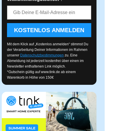
E-Mail-Adresse
KOSTENLOS ANMELDEN
Mit dem Klick auf „Kostenlos anmelden“ stimmst Du
der Verarbeitung Deiner Informationen im Rahmen
unserer
Datenschutzbestimmungen
zu. Eine
Abmeldung ist jederzeit kostenfrei über einen im
Newsletter enthaltenen Link möglich.
*Gutschein gültig auf
www.tink.de
ab einem
Warenkorb in Höhe von 150€