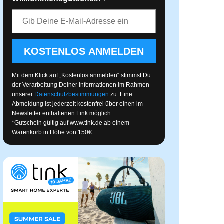
E-Mail-Adresse
KOSTENLOS ANMELDEN
Mit dem Klick auf „Kostenlos anmelden“ stimmst Du
der Verarbeitung Deiner Informationen im Rahmen
unserer
Datenschutzbestimmungen
zu. Eine
Abmeldung ist jederzeit kostenfrei über einen im
Newsletter enthaltenen Link möglich.
*Gutschein gültig auf
www.tink.de
ab einem
Warenkorb in Höhe von 150€