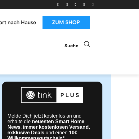
Suche
ials
News & Trends
Mehr
Melde Dich jetzt kostenlos an und
erhalte die
neuesten Smart Home
News
,
immer kostenlosen Versand
,
exklusive Deals
und einen
10€
Willkommensgutschein*
.