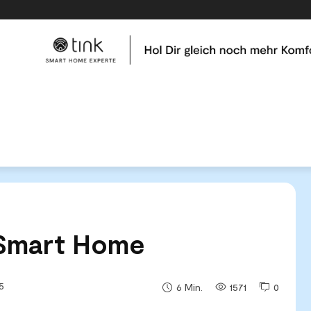
me
Tests & Vergleiche
Kategorien
Hilfe & Tutor
nft von Smart Home
 Smart Home
25
1571
0
6
Min.