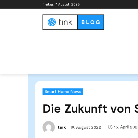
Freitag, 7 August, 2026
Smart Home Guide
Smart Home Syste
Start
News & Trends
Smart Home News
Die Zuku
Smart Home News
Die Zukunft von
15. April 20
19. August 2022
tink