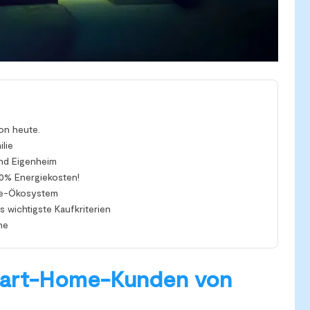
on heute.
lie
nd Eigenheim
0% Energiekosten!
me-Ökosystem
s wichtigste Kaufkriterien
ne
Smart-Home-Kunden von