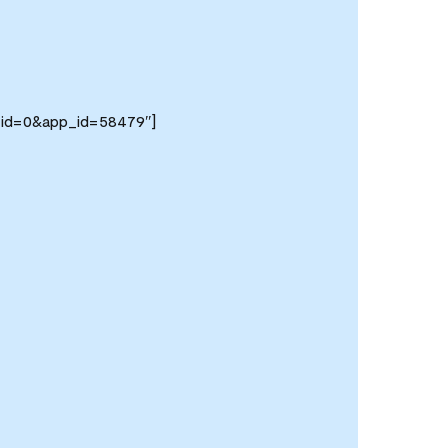
_id=0&app_id=58479″]