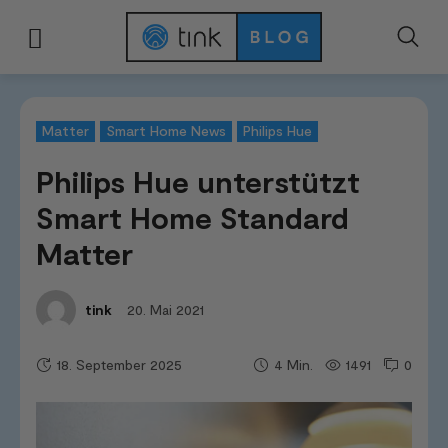
Start
Smart Home Systeme
Matter
Philips Hue unterstützt Smart Ho
Matter
Smart Home News
Philips Hue
Philips Hue unterstützt
Smart Home Standard
Matter
20. Mai 2021
tink
18. September 2025
1491
0
4
Min.