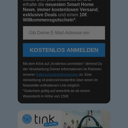
erhalte die
neuesten Smart Home
News
,
immer kostenlosen Versand
,
exklusive Deals
und einen
10€
Willkommensgutschein*
.
E-Mail-Adresse
KOSTENLOS ANMELDEN
Mit dem Klick auf „Kostenlos anmelden“ stimmst Du
der Verarbeitung Deiner Informationen im Rahmen
unserer
Datenschutzbestimmungen
zu. Eine
Abmeldung ist jederzeit kostenfrei über einen im
Newsletter enthaltenen Link möglich.
*Gutschein gültig auf
www.tink.de
ab einem
Warenkorb in Höhe von 150€