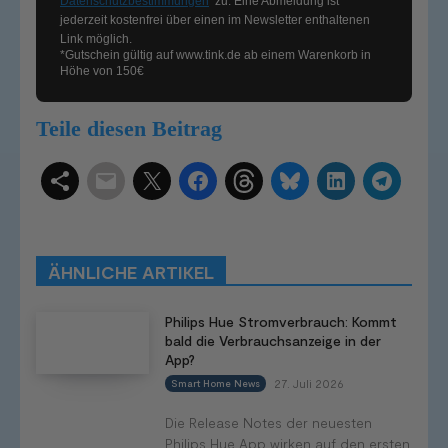
Datenschutzbestimmungen
zu. Eine Abmeldung ist
jederzeit kostenfrei über einen im Newsletter enthaltenen
Link möglich.
*Gutschein gültig auf
www.tink.de
ab einem Warenkorb in
Höhe von 150€
Teile diesen Beitrag
Schlagwörter
Smart Home Systeme
Kategorien
Produkttests
Produktvergleiche
Bestenlisten
Tutorials
Smart Home News
ÄHNLICHE ARTIKEL
Mehr
Philips Hue Stromverbrauch: Kommt
bald die Verbrauchsanzeige in der
App?
27. Juli 2026
Smart Home News
Die Release Notes der neuesten
Philips Hue App wirken auf den ersten