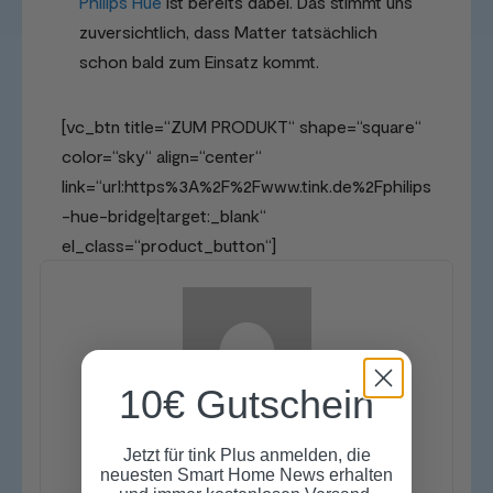
Philips Hue
ist bereits dabei. Das stimmt uns
zuversichtlich, dass Matter tatsächlich
schon bald zum Einsatz kommt.
[vc_btn title=“ZUM PRODUKT“ shape=“square“
color=“sky“ align=“center“
link=“url:https%3A%2F%2Fwww.tink.de%2Fphilips
-hue-bridge|target:_blank“
el_class=“product_button“]
10€ Gutschein
Jetzt für tink Plus anmelden, die
tink
neuesten Smart Home News erhalten