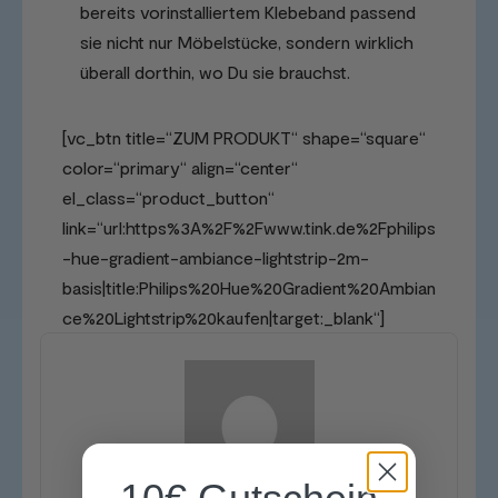
bereits vorinstalliertem Klebeband passend
sie nicht nur Möbelstücke, sondern wirklich
überall dorthin, wo Du sie brauchst.
[vc_btn title=“ZUM PRODUKT“ shape=“square“
color=“primary“ align=“center“
el_class=“product_button“
link=“url:https%3A%2F%2Fwww.tink.de%2Fphilips
-hue-gradient-ambiance-lightstrip-2m-
basis|title:Philips%20Hue%20Gradient%20Ambian
ce%20Lightstrip%20kaufen|target:_blank“]