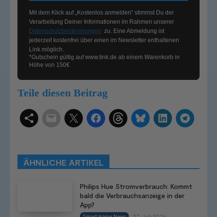
Mit dem Klick auf „Kostenlos anmelden“ stimmst Du der
Verarbeitung Deiner Informationen im Rahmen unserer
Datenschutzbestimmungen
zu. Eine Abmeldung ist
jederzeit kostenfrei über einen im Newsletter enthaltenen
Link möglich.
*Gutschein gültig auf
www.tink.de
ab einem Warenkorb in
Höhe von 150€
Teile diesen Beitrag
Schlagwörter
Smart Home Systeme
Kategorien
Produkttests
Produktvergleiche
Bestenlisten
Tutorials
Smart Home News
ÄHNLICHE ARTIKEL
Mehr
Philips Hue Stromverbrauch: Kommt
bald die Verbrauchsanzeige in der
App?
27. Juli 2026
Smart Home News