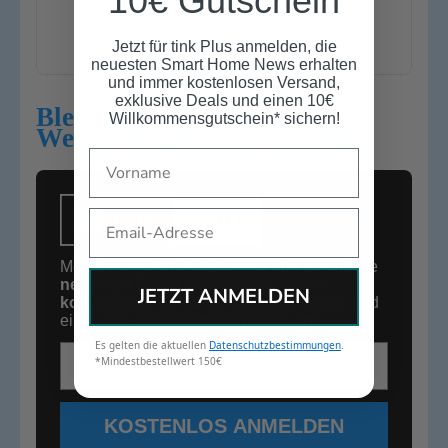
10€ Gutschein
tink
Jetzt für tink Plus anmelden, die
neuesten Smart Home News erhalten
und immer kostenlosen Versand,
exklusive Deals und einen 10€
Bleib auf dem Laufenden:
Willkommensgutschein* sichern!
Werde Mitglied bei tink Plus
Name
Email
Melde Dich jetzt kostenlos an und erhalte die
neuesten Smart Home News
,
immer
JETZT ANMELDEN
kostenlosen Versand
,
exklusive Deals
und
einen
10€
Willkommensgutschein*
.
Es gelten die aktuellen
Datenschutzbestimmungen
.
E-Mail-Adresse
*Mindestbestellwert 150€
KOSTENLOS ANMELDEN