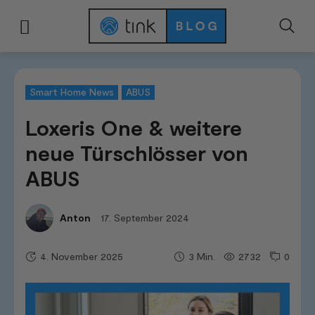
Start
News & Trends
Smart Home News
Loxeris One & weitere neue T
Smart Home News
ABUS
Loxeris One & weitere
neue Türschlösser von
ABUS
17. September 2024
Anton
4. November 2025
2732
0
3
Min.