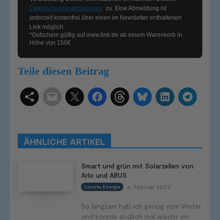
Datenschutzbestimmungen
zu. Eine Abmeldung ist
jederzeit kostenfrei über einen im Newsletter enthaltenen
Link möglich.
*Gutschein gültig auf
www.tink.de
ab einem Warenkorb in
Höhe von 150€
Teile diesen Beitrag
Schlagwörter
Smart Home Systeme
Kategorien
Produkttests
Produktvergleiche
Bestenlisten
Tutorials
Smart Home News
ÄHNLICHE ARTIKEL
Mehr
Smart und grün mit Solarzellen von
Arlo und ABUS
6. Februar 2023
Smarte Energie
So langsam hab ich genug vom Winter
und könnte endlich mal wieder ein