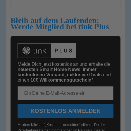
Bleib auf dem Laufenden:
Werde Mitglied bei tink Plus
Melde Dich jetzt kostenlos an und erhalte die
neuesten Smart Home News
,
immer
kostenlosen Versand
,
exklusive Deals
und
einen
10€
Willkommensgutschein*
.
E-Mail-Adresse
KOSTENLOS ANMELDEN
Mit dem Klick auf „Kostenlos anmelden“ stimmst Du der
Verarbeitung Deiner Informationen im Rahmen unserer