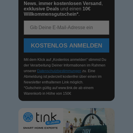
News
,
immer kostenlosen Versand
,
exklusive Deals
und einen
10€
Willkommensgutschein*
.
E-Mail-Adresse
KOSTENLOS ANMELDEN
Mit dem Klick auf „Kostenlos anmelden“ stimmst Du
der Verarbeitung Deiner Informationen im Rahmen
unserer
Datenschutzbestimmungen
zu. Eine
Abmeldung ist jederzeit kostenfrei über einen im
Newsletter enthaltenen Link möglich.
*Gutschein gültig auf
www.tink.de
ab einem
Warenkorb in Höhe von 150€