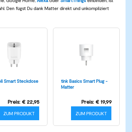
ome, Google Home,
Alexa
oder
SmartThings
einbinden, ist
l. Den fügst Du dank Matter direkt und unkompliziert
li Smart Steckdose
tink Basics Smart Plug -
Matter
Preis: € 22,95
Preis: € 19,99
ZUM PRODUKT
ZUM PRODUKT