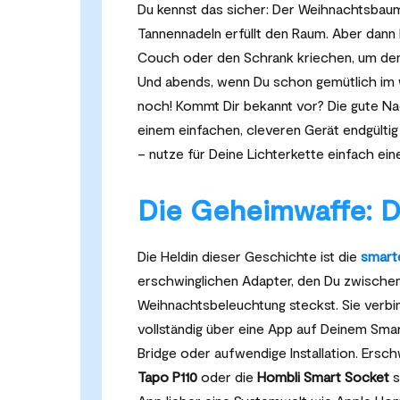
Du kennst das sicher: Der Weihnachtsbau
Tannennadeln erfüllt den Raum. Aber dann be
Couch oder den Schrank kriechen, um de
Und abends, wenn Du schon gemütlich im war
noch! Kommt Dir bekannt vor? Die gute Nac
einem einfachen, cleveren Gerät endgülti
– nutze für Deine Lichterkette einfach ei
Die Geheimwaffe: D
Die Heldin dieser Geschichte ist die
smart
erschwinglichen Adapter, den Du zwische
Weihnachtsbeleuchtung steckst. Sie verb
vollständig über eine App auf Deinem Sma
Bridge oder aufwendige Installation. Ers
Tapo P110
oder die
Hombli Smart Socket
s