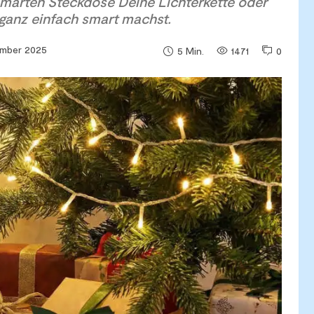
 smarten Steckdose Deine Lichterkette oder
anz einfach smart machst.
ember 2025
1471
0
5
Min.