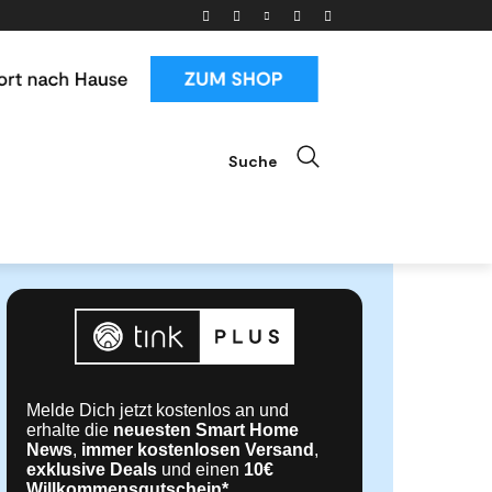
Suche
ials
News & Trends
Mehr
Melde Dich jetzt kostenlos an und
erhalte die
neuesten Smart Home
News
,
immer kostenlosen Versand
,
exklusive Deals
und einen
10€
Willkommensgutschein*
.