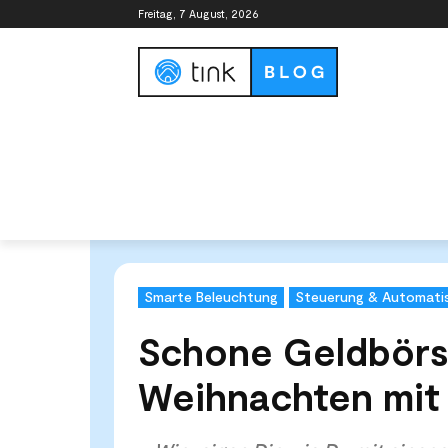
Freitag, 7 August, 2026
Smart Home Guide
Smart Home Syste
Start
Kategorien
Smarte Beleuchtung
Schone Ge
Smarte Beleuchtung
Steuerung & Automatis
Schone Geldbörs
Weihnachten mit