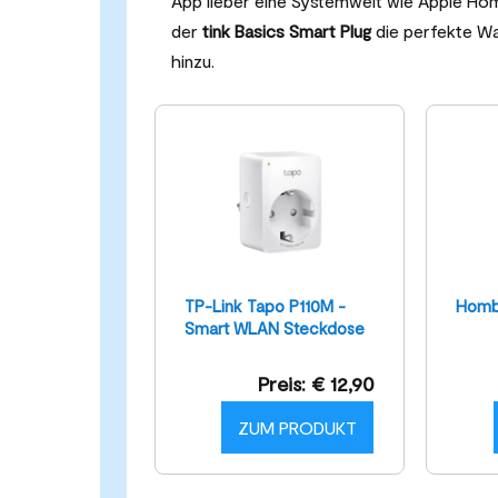
App lieber eine Systemwelt wie Apple H
der
tink Basics Smart Plug
die perfekte Wah
hinzu.
TP-Link Tapo P110M -
Homb
Smart WLAN Steckdose
mit Matter
Preis: € 12,90
ZUM PRODUKT