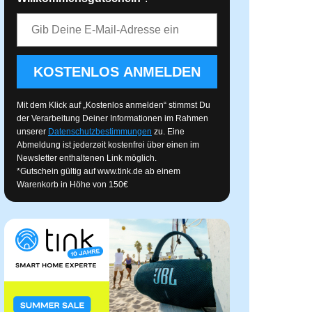
E-Mail-Adresse
KOSTENLOS ANMELDEN
Mit dem Klick auf „Kostenlos anmelden“ stimmst Du
der Verarbeitung Deiner Informationen im Rahmen
unserer
Datenschutzbestimmungen
zu. Eine
Abmeldung ist jederzeit kostenfrei über einen im
Newsletter enthaltenen Link möglich.
*Gutschein gültig auf
www.tink.de
ab einem
Warenkorb in Höhe von 150€