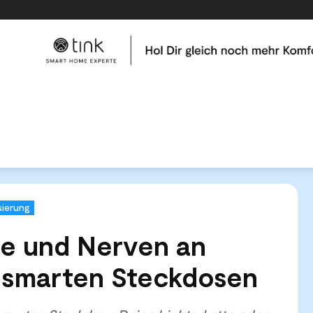
me
Tests & Vergleiche
Kategorien
Hilfe & Tutor
ldbörse und Nerven an Weihnachten mit smarten Steckdosen
ierung
e und Nerven an
 smarten Steckdosen