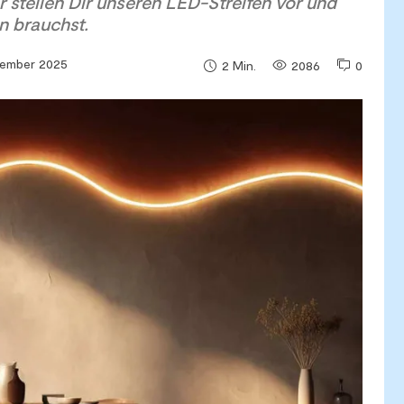
r stellen Dir unseren LED-Streifen vor und
n brauchst.
vember 2025
2086
0
2
Min.