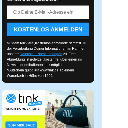
E-Mail-Adresse
KOSTENLOS ANMELDEN
Mit dem Klick auf „Kostenlos anmelden“ stimmst Du
der Verarbeitung Deiner Informationen im Rahmen
unserer
Datenschutzbestimmungen
zu. Eine
Abmeldung ist jederzeit kostenfrei über einen im
Newsletter enthaltenen Link möglich.
*Gutschein gültig auf
www.tink.de
ab einem
Warenkorb in Höhe von 150€