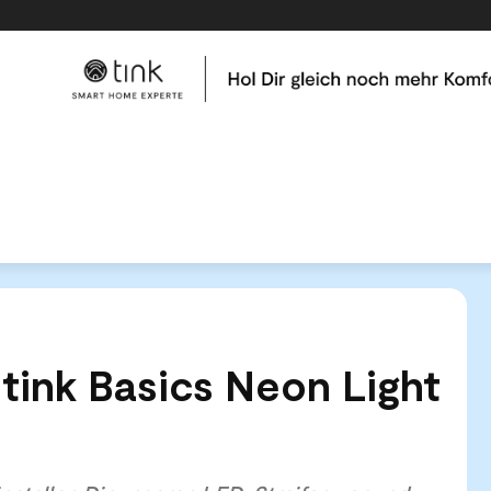
me
Tests & Vergleiche
Kategorien
Hilfe & Tutor
ink: Der tink Basics Neon Light Strip mit Matter
 tink Basics Neon Light