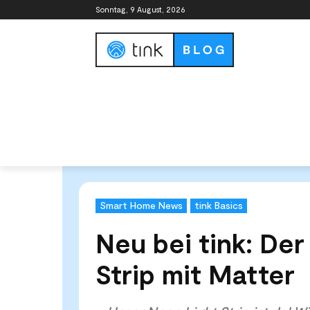
Sonntag, 9 August, 2026
Smart Home Guide
Smart Home Syste
Start
News & Trends
Smart Home News
Neu bei t
Smart Home News
tink Basics
Neu bei tink: Der
Strip mit Matter