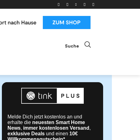
Suche
ials
News & Trends
Mehr
Melde Dich jetzt kostenlos an und
erhalte die
neuesten Smart Home
News
,
immer kostenlosen Versand
,
exklusive Deals
und einen
10€
Willkommensgutschein*
.