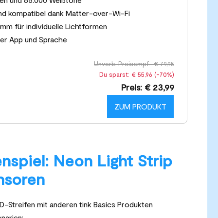
nd kompatibel dank Matter-over-Wi-Fi
 mm für individuelle Lichtformen
 per App und Sprache
Unverb. Preisempf.: € 79,95
Du sparst: € 55,96 (-70%)
Preis: € 23,99
ZUM PRODUKT
spiel: Neon Light Strip
ensoren
D-Streifen mit anderen tink Basics Produkten
enarien: