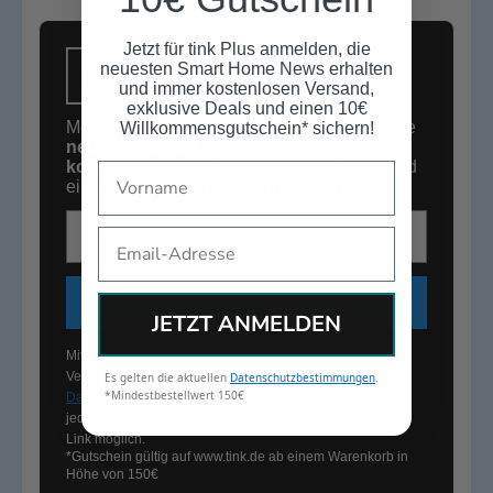
Jetzt für tink Plus anmelden, die
neuesten Smart Home News erhalten
und immer kostenlosen Versand,
exklusive Deals und einen 10€
Melde Dich jetzt kostenlos an und erhalte die
Willkommensgutschein* sichern!
neuesten Smart Home News
,
immer
kostenlosen Versand
,
exklusive Deals
und
Name
einen
10€
Willkommensgutschein*
.
E-Mail-Adresse
Email
KOSTENLOS ANMELDEN
JETZT ANMELDEN
Mit dem Klick auf „Kostenlos anmelden“ stimmst Du der
Verarbeitung Deiner Informationen im Rahmen unserer
Es gelten die aktuellen
Datenschutzbestimmungen
.
*Mindestbestellwert 150€
Datenschutzbestimmungen
zu. Eine Abmeldung ist
jederzeit kostenfrei über einen im Newsletter enthaltenen
Link möglich.
*Gutschein gültig auf
www.tink.de
ab einem Warenkorb in
Höhe von 150€