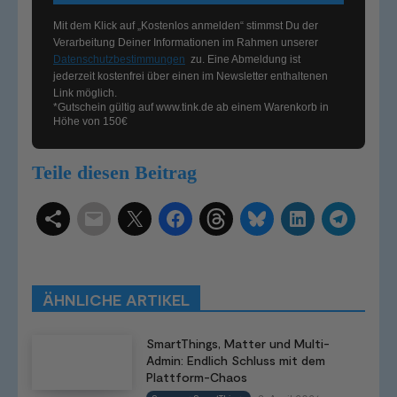
Mit dem Klick auf „Kostenlos anmelden“ stimmst Du der
Verarbeitung Deiner Informationen im Rahmen unserer
Datenschutzbestimmungen
zu. Eine Abmeldung ist
jederzeit kostenfrei über einen im Newsletter enthaltenen
Link möglich.
*Gutschein gültig auf
www.tink.de
ab einem Warenkorb in
Höhe von 150€
Teile diesen Beitrag
Schlagwörter
Smart Home Systeme
Kategorien
Produkttests
Produktvergleiche
Bestenlisten
Tutorials
Smart Home News
ÄHNLICHE ARTIKEL
Mehr
SmartThings, Matter und Multi-
Admin: Endlich Schluss mit dem
Plattform-Chaos