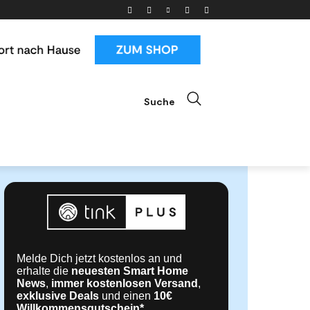
Suche
ials
News & Trends
Mehr
Melde Dich jetzt kostenlos an und
erhalte die
neuesten Smart Home
News
,
immer kostenlosen Versand
,
exklusive Deals
und einen
10€
Willkommensgutschein*
.