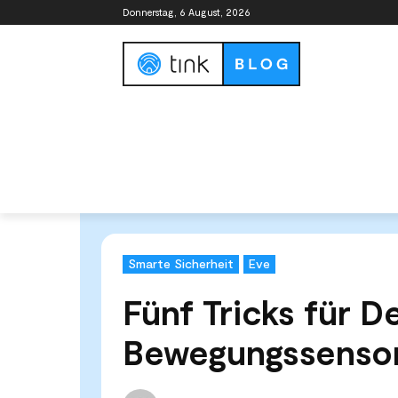
Donnerstag, 6 August, 2026
Smart Home Guide
Smart Home Syste
Start
Kategorien
Smarte Sicherheit
Fünf Tricks 
Smarte Sicherheit
Eve
Fünf Tricks für 
Bewegungssenso