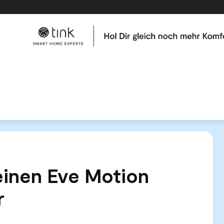
me
Tests & Vergleiche
Kategorien
Hilfe & Tutor
für Deinen Eve Motion Bewegungssensor
Deinen Eve Motion
r