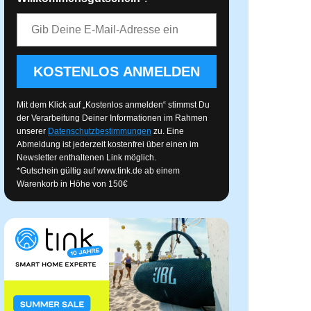
E-Mail-Adresse
KOSTENLOS ANMELDEN
Mit dem Klick auf „Kostenlos anmelden“ stimmst Du
der Verarbeitung Deiner Informationen im Rahmen
unserer
Datenschutzbestimmungen
zu. Eine
Abmeldung ist jederzeit kostenfrei über einen im
Newsletter enthaltenen Link möglich.
*Gutschein gültig auf
www.tink.de
ab einem
Warenkorb in Höhe von 150€