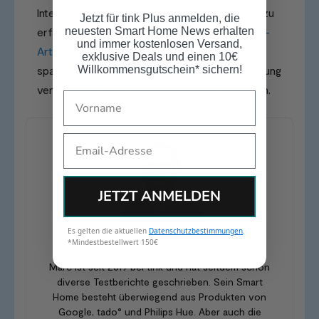
Internetausfall lokal vernetzt bleiben. Mehr dazu
Jetzt für tink Plus anmelden, die
neuesten Smart Home News erhalten
erfährst Du in unserem
umfangreichen Matter-
und immer kostenlosen Versand,
Artikel
. Gleichzeitig kannst Du Dich auf
exklusive Deals und einen 10€
Willkommensgutschein* sichern!
spannende Neuerungen freuen, die die Bedienung
vereinfachen und neue Möglichkeiten eröffnen.
Name
Email
JETZT ANMELDEN
Es gelten die aktuellen
Datenschutzbestimmungen
.
*Mindestbestellwert 150€
Marc
Marc ist seit 2019 bei tink und hat seitdem schon
diverse Testberichte geschrieben. Sein Smart
Home besteht überwiegend aus Produkten von
Google, tado° und Philips Hue. Aber auch die