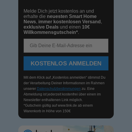
Melde Dich jetzt kostenlos an und
erhalte die
neuesten Smart Home
News
,
immer kostenlosen Versand
,
exklusive Deals
und einen
10€
Willkommensgutschein*
.
E-Mail-Adresse
KOSTENLOS ANMELDEN
Mit dem Klick auf „Kostenlos anmelden“ stimmst Du
der Verarbeitung Deiner Informationen im Rahmen
unserer
Datenschutzbestimmungen
zu. Eine
Abmeldung ist jederzeit kostenfrei über einen im
Newsletter enthaltenen Link möglich.
*Gutschein gültig auf
www.tink.de
ab einem
Warenkorb in Höhe von 150€