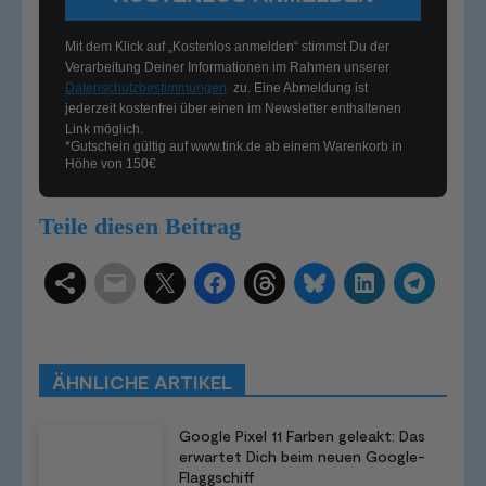
Mit dem Klick auf „Kostenlos anmelden“ stimmst Du der
Verarbeitung Deiner Informationen im Rahmen unserer
Datenschutzbestimmungen
zu. Eine Abmeldung ist
jederzeit kostenfrei über einen im Newsletter enthaltenen
Link möglich.
*Gutschein gültig auf
www.tink.de
ab einem Warenkorb in
Höhe von 150€
Teile diesen Beitrag
Schlagwörter
Smart Home Systeme
Kategorien
Produkttests
Produktvergleiche
Bestenlisten
Tutorials
Smart Home News
ÄHNLICHE ARTIKEL
Mehr
Google Pixel 11 Farben geleakt: Das
erwartet Dich beim neuen Google-
Flaggschiff