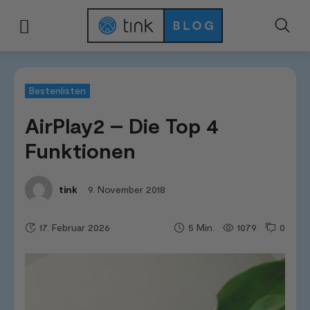
Start
Tests & Vergleiche
Bestenlisten
AirPlay2 - Die Top 4 Funktionen
Bestenlisten
AirPlay2 – Die Top 4
Funktionen
9. November 2018
tink
17. Februar 2026
1079
0
5
Min.