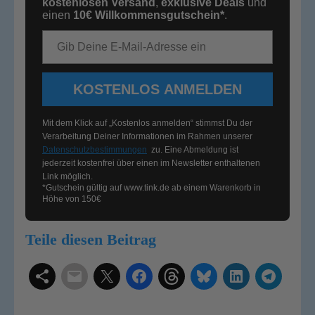
kostenlosen Versand
,
exklusive Deals
und
einen
10€
Willkommensgutschein*
.
E-Mail-Adresse
KOSTENLOS ANMELDEN
Mit dem Klick auf „Kostenlos anmelden“ stimmst Du der
Verarbeitung Deiner Informationen im Rahmen unserer
Datenschutzbestimmungen
zu. Eine Abmeldung ist
jederzeit kostenfrei über einen im Newsletter enthaltenen
Link möglich.
*Gutschein gültig auf
www.tink.de
ab einem Warenkorb in
Höhe von 150€
Teile diesen Beitrag
Schlagwörter
Smart Home Systeme
Kategorien
Produkttests
Produktvergleiche
Bestenlisten