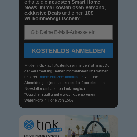
erhalte die
neuesten Smart Home
News
,
immer kostenlosen Versand
,
exklusive Deals
und einen
10€
Willkommensgutschein*
.
E-Mail-Adresse
KOSTENLOS ANMELDEN
Mit dem Klick auf „Kostenlos anmelden“ stimmst Du
der Verarbeitung Deiner Informationen im Rahmen
unserer
Datenschutzbestimmungen
zu. Eine
Abmeldung ist jederzeit kostenfrei über einen im
Newsletter enthaltenen Link möglich.
*Gutschein gültig auf
www.tink.de
ab einem
Warenkorb in Höhe von 150€