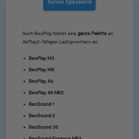
Sonos Speakern
Auch BeoPlay bietet eine
ganze Palette
an
AirPlay2-fähigen Lautsprechern an:
BeoPlay M3
BeoPlay M5
BeoPlay A6
BeoPlay A9 MK2
BeoSound 1
BeoSound 2
BeoSound 35
BeoSound Essence MK2