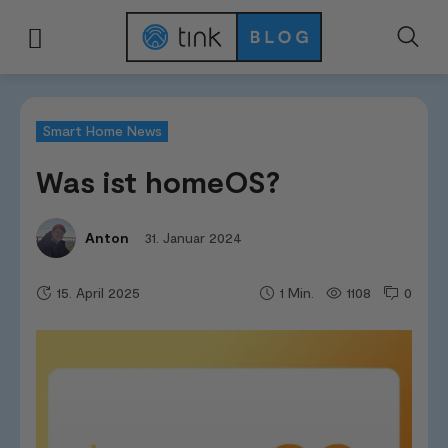
Start
News & Trends
Smart Home News
Was ist homeOS?
Smart Home News
Was ist homeOS?
31. Januar 2024
Anton
15. April 2025
1108
0
1
Min.