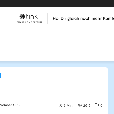
me
Tests & Vergleiche
Kategorien
Hilfe & Tutor
t Gemini?
ovember 2025
2616
0
3
Min.