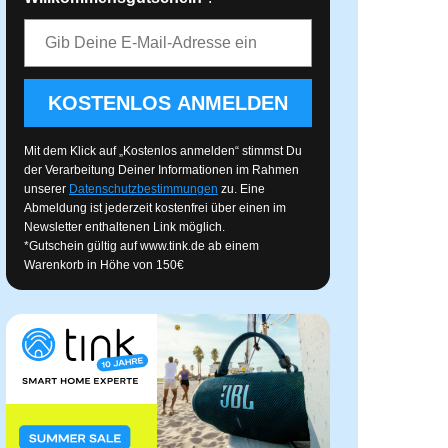
E-Mail-Adresse
KOSTENLOS ANMELDEN
Mit dem Klick auf „Kostenlos anmelden“ stimmst Du
der Verarbeitung Deiner Informationen im Rahmen
unserer
Datenschutzbestimmungen
zu. Eine
Abmeldung ist jederzeit kostenfrei über einen im
Newsletter enthaltenen Link möglich.
*Gutschein gültig auf
www.tink.de
ab einem
Warenkorb in Höhe von 150€