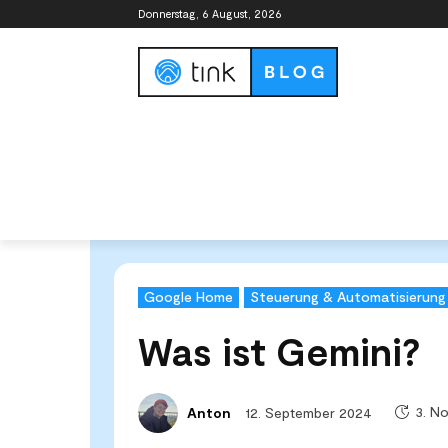
Donnerstag, 6 August, 2026
Smart Home Guide
Smart Home Syste
Start
Smart Home Systeme
Google Home
Was is
Google Home
Steuerung & Automatisierung
Was ist Gemini?
3. N
12. September 2024
Anton