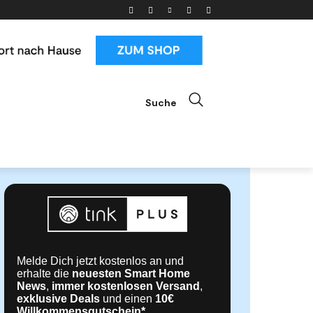
Suche
ials
News & Trends
Mehr
Melde Dich jetzt kostenlos an und
erhalte die
neuesten Smart Home
News
,
immer kostenlosen Versand
,
exklusive Deals
und einen
10€
Willkommensgutschein*
.