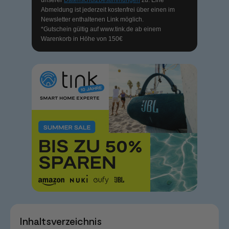
Abmeldung ist jederzeit kostenfrei über einen im
Newsletter enthaltenen Link möglich.
*Gutschein gültig auf
www.tink.de
ab einem
Warenkorb in Höhe von 150€
Inhaltsverzeichnis