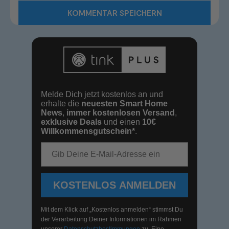
Melde Dich jetzt kostenlos an und
erhalte die
neuesten Smart Home
News
,
immer kostenlosen Versand
,
exklusive Deals
und einen
10€
Willkommensgutschein*
.
E-Mail-Adresse
KOSTENLOS ANMELDEN
Mit dem Klick auf „Kostenlos anmelden“ stimmst Du
der Verarbeitung Deiner Informationen im Rahmen
unserer
Datenschutzbestimmungen
zu. Eine