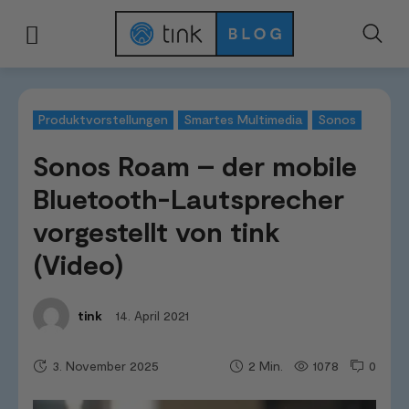
Start
News & Trends
Produktvorstellungen
Sonos Roam – der mobile Bl
Produktvorstellungen
Smartes Multimedia
Sonos
Sonos Roam – der mobile
Bluetooth-Lautsprecher
vorgestellt von tink
(Video)
14. April 2021
tink
3. November 2025
1078
0
2
Min.