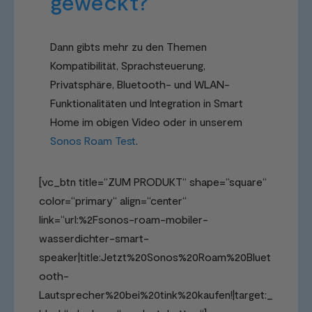
geweckt?
Dann gibts mehr zu den Themen
Kompatibilität, Sprachsteuerung,
Privatsphäre, Bluetooth- und WLAN-
Funktionalitäten und Integration in Smart
Home im obigen Video oder in unserem
Sonos Roam Test
.
[vc_btn title=“ZUM PRODUKT“ shape=“square“
color=“primary“ align=“center“
link=“url:%2Fsonos-roam-mobiler-
wasserdichter-smart-
speaker|title:Jetzt%20Sonos%20Roam%20Bluet
ooth-
Lautsprecher%20bei%20tink%20kaufen!|target:_