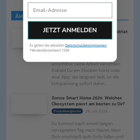
Produkttests
Produktvergleiche
Bestenlisten
Email
Tutorials
Smart Home News
ÄHNLICHE ARTIKEL
Mehr
JETZT ANMELDEN
Sonos Update v87.01: Mehr Stabilität
für Dein Musiksystem
29. Juli 2026
Smart Home News
Es gelten die aktuellen
Datenschutzbestimmungen
.
*Mindestbestellwert 150€
Ein Audiosystem zuhause soll
unsichtbar seine Arbeit verrichten.
Sobald Du ein Stocken hörst oder
eine App, die langsam lädt, ist die
Entspannung sofort dahin....
Sonos Smart Home 2026: Welches
Ökosystem passt am besten zu Dir?
28. Juli 2026
Produktvergleiche
Du kommst nach einem langen,
verregneten Tag nach Hause, lässt
Dich erschöpft aufs Sofa fallen und