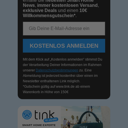
erhalte die
neuesten Smart Home
News
,
immer kostenlosen Versand
,
exklusive Deals
und einen
10€
Willkommensgutschein*
.
E-Mail-Adresse
KOSTENLOS ANMELDEN
Mit dem Klick auf „Kostenlos anmelden“ stimmst Du
der Verarbeitung Deiner Informationen im Rahmen
unserer
Datenschutzbestimmungen
zu. Eine
Abmeldung ist jederzeit kostenfrei über einen im
Newsletter enthaltenen Link möglich.
*Gutschein gültig auf
www.tink.de
ab einem
Warenkorb in Höhe von 150€