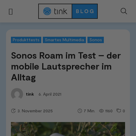
Start
Tests & Vergleiche
Produkttests
Sonos Roam im Test - der mobile
Produkttests
Smartes Multimedia
Sonos
Sonos Roam im Test – der
mobile Lautsprecher im
Alltag
6. April 2021
tink
3. November 2025
1160
0
7
Min.