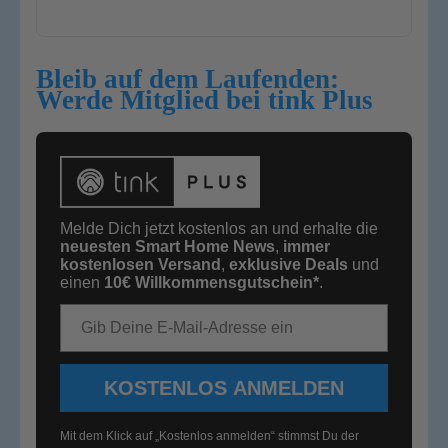
Bleib auf dem Laufenden:
Werde Mitglied bei tink Plus
Melde Dich jetzt kostenlos an und erhalte die
neuesten Smart Home News
,
immer
kostenlosen Versand
,
exklusive Deals
und
einen
10€
Willkommensgutschein*
.
E-Mail-Adresse
KOSTENLOS ANMELDEN
Mit dem Klick auf „Kostenlos anmelden“ stimmst Du der