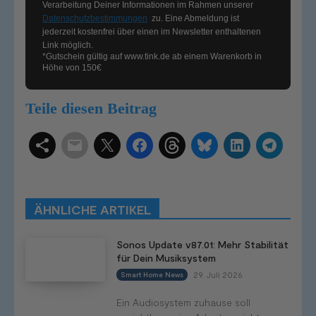
Verarbeitung Deiner Informationen im Rahmen unserer
Datenschutzbestimmungen
zu. Eine Abmeldung ist
jederzeit kostenfrei über einen im Newsletter enthaltenen
Link möglich.
*Gutschein gültig auf
www.tink.de
ab einem Warenkorb in
Höhe von 150€
Teile diesen Beitrag
Schlagwörter
Smart Home Systeme
Kategorien
Produkttests
Produktvergleiche
Bestenlisten
Tutorials
Smart Home News
ÄHNLICHE ARTIKEL
Mehr
Sonos Update v87.01: Mehr Stabilität
für Dein Musiksystem
29. Juli 2026
Smart Home News
Ein Audiosystem zuhause soll