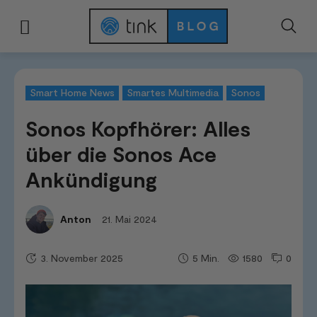
Start
News & Trends
Smart Home News
Sonos Kopfhörer: Alles über 
Smart Home News
Smartes Multimedia
Sonos
Sonos Kopfhörer: Alles
über die Sonos Ace
Ankündigung
21. Mai 2024
Anton
3. November 2025
1580
0
5
Min.