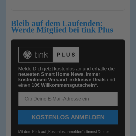
Bleib auf dem Laufenden:
Werde Mitglied bei tink Plus
Melde Dich jetzt kostenlos an und erhalte die
neuesten Smart Home News
,
immer
kostenlosen Versand
,
exklusive Deals
und
einen
10€
Willkommensgutschein*
.
E-Mail-Adresse
KOSTENLOS ANMELDEN
Mit dem Klick auf „Kostenlos anmelden“ stimmst Du der