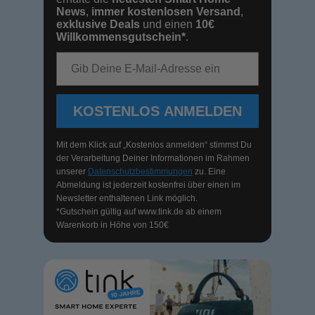
News
,
immer kostenlosen Versand
,
exklusive Deals
und einen
10€
Willkommensgutschein*
.
E-Mail-Adresse
KOSTENLOS ANMELDEN
Mit dem Klick auf „Kostenlos anmelden“ stimmst Du
der Verarbeitung Deiner Informationen im Rahmen
unserer
Datenschutzbestimmungen
zu. Eine
Abmeldung ist jederzeit kostenfrei über einen im
Newsletter enthaltenen Link möglich.
*Gutschein gültig auf
www.tink.de
ab einem
Warenkorb in Höhe von 150€