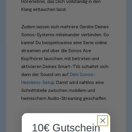
Hörerlebnis, das Dich vollständig in den
Klang eintauchen lässt.
Zudem lassen sich mehrere Geräte Deines
Sonos-Systems miteinander verbinden. So
kannst Du beispielsweise eine Serie online
streamen und über die Sonos Ace
Kopfhörer lauschen, mit betreten und
aktivieren Deines Smart-TVs schaltet sich
dann der Sound um auf
Dein Sonos-
Heimkino-Setup
. Damit wird nahtlos eine
Schnittstelle zwischen mobilem und
heimischem Audio-Streaming geschaffen.
Fazit
10€ Gutschein