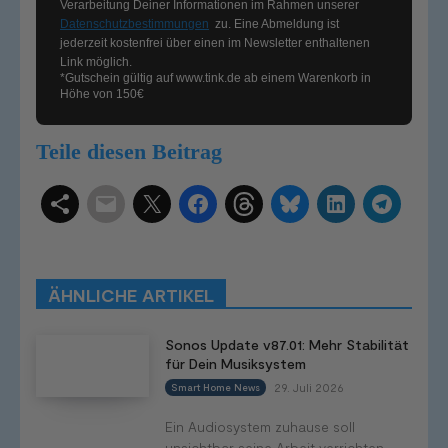
Verarbeitung Deiner Informationen im Rahmen unserer
Datenschutzbestimmungen
zu. Eine Abmeldung ist
jederzeit kostenfrei über einen im Newsletter enthaltenen
Link möglich.
*Gutschein gültig auf
www.tink.de
ab einem Warenkorb in
Höhe von 150€
Teile diesen Beitrag
Schlagwörter
Smart Home Systeme
Kategorien
Produkttests
Produktvergleiche
Bestenlisten
Tutorials
Smart Home News
ÄHNLICHE ARTIKEL
Mehr
Sonos Update v87.01: Mehr Stabilität
für Dein Musiksystem
29. Juli 2026
Smart Home News
Ein Audiosystem zuhause soll
unsichtbar seine Arbeit verrichten.