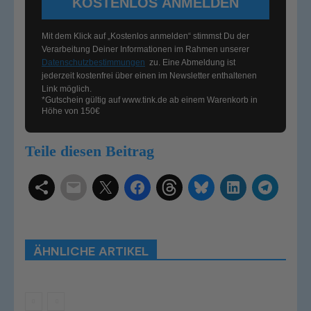
KOSTENLOS ANMELDEN
Mit dem Klick auf „Kostenlos anmelden“ stimmst Du der
Verarbeitung Deiner Informationen im Rahmen unserer
Datenschutzbestimmungen
zu. Eine Abmeldung ist
jederzeit kostenfrei über einen im Newsletter enthaltenen
Link möglich.
*Gutschein gültig auf
www.tink.de
ab einem Warenkorb in
Höhe von 150€
Teile diesen Beitrag
Schlagwörter
Smart Home Systeme
Kategorien
Produkttests
Produktvergleiche
Bestenlisten
Tutorials
Smart Home News
ÄHNLICHE ARTIKEL
Mehr