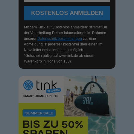
KOSTENLOS ANMELDEN
Mit dem Klick auf „Kostenlos anmelden“ stimmst Du
der Verarbeitung Deiner Informationen im Rahmen
unserer
Datenschutzbestimmungen
zu. Eine
Abmeldung ist jederzeit kostenfrei über einen im
Newsletter enthaltenen Link möglich.
*Gutschein gültig auf
www.tink.de
ab einem
Warenkorb in Höhe von 150€