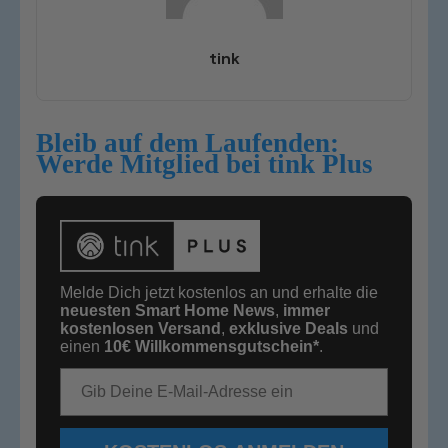
tink
Bleib auf dem Laufenden:
Werde Mitglied bei tink Plus
Melde Dich jetzt kostenlos an und erhalte die
neuesten Smart Home News
,
immer
kostenlosen Versand
,
exklusive Deals
und
einen
10€
Willkommensgutschein*
.
E-Mail-Adresse