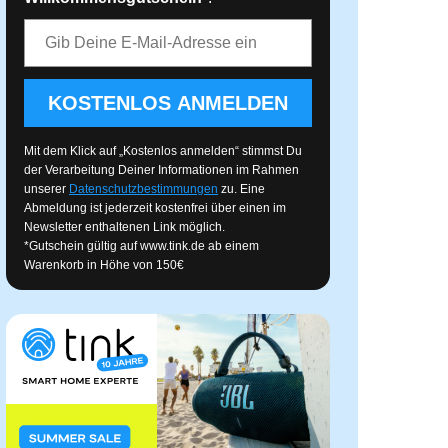
E-Mail-Adresse
KOSTENLOS ANMELDEN
Mit dem Klick auf „Kostenlos anmelden“ stimmst Du
der Verarbeitung Deiner Informationen im Rahmen
unserer
Datenschutzbestimmungen
zu. Eine
Abmeldung ist jederzeit kostenfrei über einen im
Newsletter enthaltenen Link möglich.
*Gutschein gültig auf
www.tink.de
ab einem
Warenkorb in Höhe von 150€