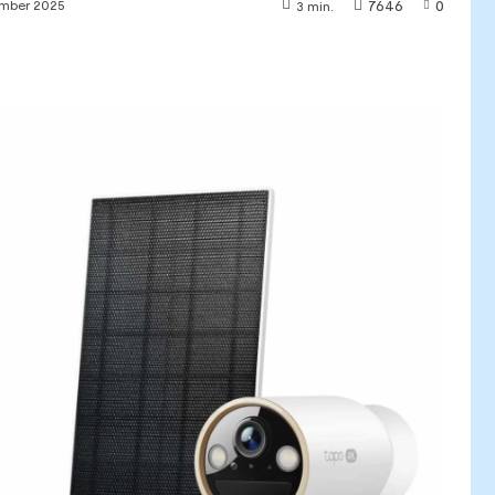
7646
0
ember 2025
3
min.