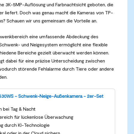
eine 3K-5MP-Auflösung und Farbnachtsicht geboten, die
lder liefert. Doch was genau macht die Kameras von TP-
us? Schauen wir uns gemeinsam die Vorteile an.
chwenkbereich eine umfassende Abdeckung des
Schwenk- und Neigesystem ermöglicht eine flexible
chiedene Bereiche gezielt überwacht werden können.
t dabei für eine präzise Unterscheidung zwischen
wodurch störende Fehlalarme durch Tiere oder andere
den.
530WS - Schwenk-Neige-Außenkamera - 2er-Set
 bei Tag & Nacht
reich für lückenlose Überwachung
ng durch KI-Technologie
okal oder in der Cloud sichern