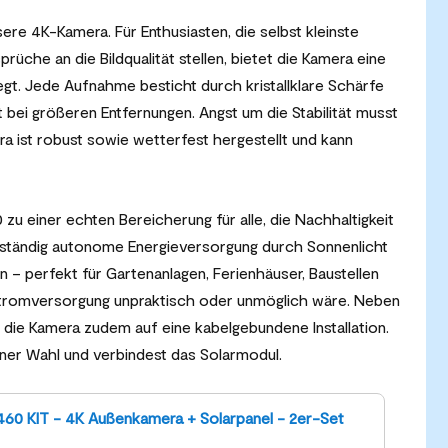
ssere 4K-Kamera. Für Enthusiasten, die selbst kleinste
che an die Bildqualität stellen, bietet die Kamera eine
egt. Jede Aufnahme besticht durch kristallklare Schärfe
t bei größeren Entfernungen. Angst um die Stabilität musst
a ist robust sowie wetterfest hergestellt und kann
zu einer echten Bereicherung für alle, die Nachhaltigkeit
llständig autonome Energieversorgung durch Sonnenlicht
en – perfekt für Gartenanlagen, Ferienhäuser, Baustellen
tromversorgung unpraktisch oder unmöglich wäre. Neben
ie Kamera zudem auf eine kabelgebundene Installation.
iner Wahl und verbindest das Solarmodul.
60 KIT - 4K Außenkamera + Solarpanel - 2er-Set