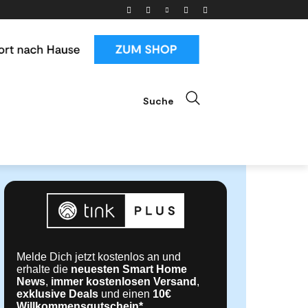
Suche
ials
News & Trends
Mehr
Melde Dich jetzt kostenlos an und
erhalte die
neuesten Smart Home
News
,
immer kostenlosen Versand
,
exklusive Deals
und einen
10€
Willkommensgutschein*
.