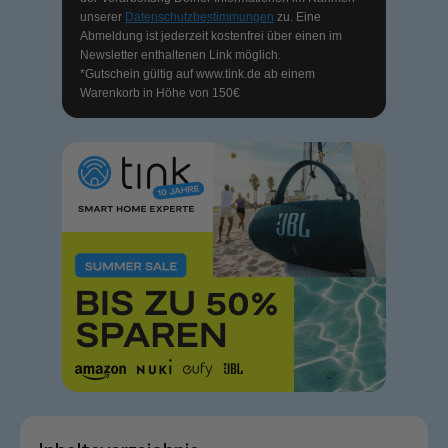
unserer
Datenschutzbestimmungen
zu. Eine
Abmeldung ist jederzeit kostenfrei über einen im
Newsletter enthaltenen Link möglich.
*Gutschein gültig auf
www.tink.de
ab einem
Warenkorb in Höhe von 150€