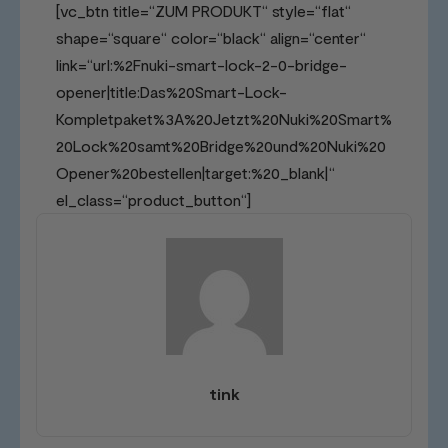
[vc_btn title=“ZUM PRODUKT“ style=“flat“
shape=“square“ color=“black“ align=“center“
link=“url:%2Fnuki-smart-lock-2-0-bridge-
opener|title:Das%20Smart-Lock-
Kompletpaket%3A%20Jetzt%20Nuki%20Smart%
20Lock%20samt%20Bridge%20und%20Nuki%20
Opener%20bestellen|target:%20_blank|“
el_class=“product_button“]
tink