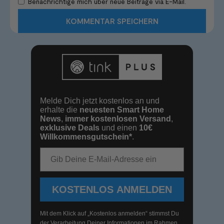
Benachrichtige mich über neue Beiträge via E-Mail.
Melde Dich jetzt kostenlos an und
erhalte die
neuesten Smart Home
News
,
immer kostenlosen Versand
,
exklusive Deals
und einen
10€
Willkommensgutschein*
.
E-Mail-Adresse
KOSTENLOS ANMELDEN
Mit dem Klick auf „Kostenlos anmelden“ stimmst Du
der Verarbeitung Deiner Informationen im Rahmen