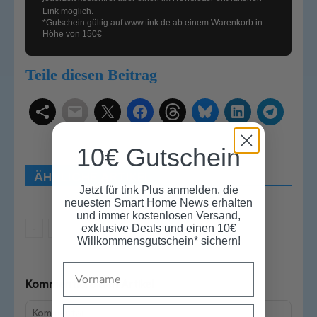
Link möglich.
*Gutschein gültig auf
www.tink.de
ab einem Warenkorb in
Höhe von 150€
Teile diesen Beitrag
Schlagwörter
Smart Home Systeme
Kategorien
Produkttests
Produktvergleiche
Bestenlisten
10€ Gutschein
Tutorials
Smart Home News
ÄHNLICHE ARTIKEL
Mehr
Jetzt für tink Plus anmelden, die
neuesten Smart Home News erhalten
und immer kostenlosen Versand,
exklusive Deals und einen 10€
Willkommensgutschein* sichern!
Name
Kommentiere den Artikel
Email