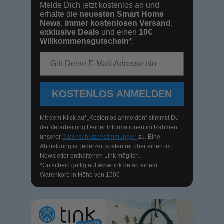
Melde Dich jetzt kostenlos an und
erhalte die
neuesten Smart Home
News
,
immer kostenlosen Versand
,
exklusive Deals
und einen
10€
Willkommensgutschein*
.
E-Mail-Adresse
KOSTENLOS ANMELDEN
Mit dem Klick auf „Kostenlos anmelden“ stimmst Du
der Verarbeitung Deiner Informationen im Rahmen
unserer
Datenschutzbestimmungen
zu. Eine
Abmeldung ist jederzeit kostenfrei über einen im
Newsletter enthaltenen Link möglich.
*Gutschein gültig auf
www.tink.de
ab einem
Warenkorb in Höhe von 150€