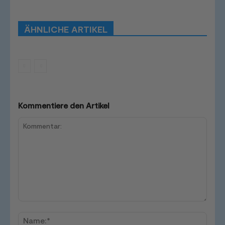
Produkttests
Produktvergleiche
Bestenlisten
Tutorials
Smart Home News
ÄHNLICHE ARTIKEL
Mehr
Kommentiere den Artikel
Kommentar:
Name