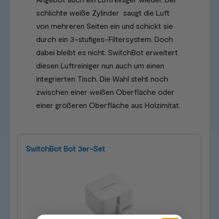
schlichte weiße Zylinder saugt die Luft
von mehreren Seiten ein und schickt sie
durch ein 3-stufiges-Filtersystem. Doch
dabei bleibt es nicht: SwitchBot erweitert
diesen Luftreiniger nun auch um einen
integrierten Tisch. Die Wahl steht noch
zwischen einer weißen Oberfläche oder
einer größeren Oberfläche aus Holzimitat.
SwitchBot Bot 3er-Set