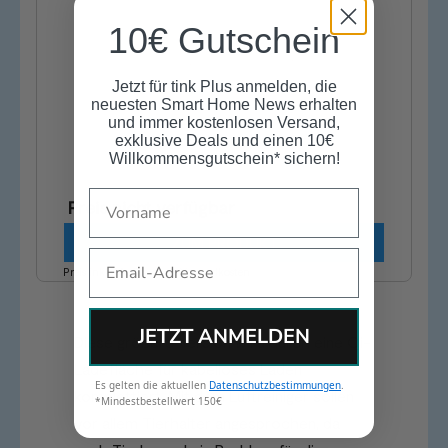
10€ Gutschein
Jetzt für tink Plus anmelden, die
neuesten Smart Home News erhalten
und immer kostenlosen Versand,
exklusive Deals und einen 10€
Willkommensgutschein* sichern!
Name
Preis nicht verfügbar
ZUM PRODUKT
Email
Preis inkl. MwSt., zzgl. Versandkosten
JETZT ANMELDEN
Diese größere Version wird durch eine Qi-
Ladefläche für kabelloses Laden
Es gelten die aktuellen
Datenschutzbestimmungen
.
komplettiert. Mit dem Luftreiniger sollen
*Mindestbestellwert 150€
vor allem Tierhalter angesprochen, da