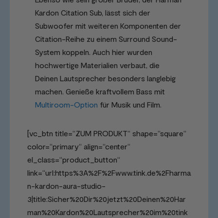
Kardon Citation Sub, lässt sich der
Subwoofer mit weiteren Komponenten der
Citation-Reihe zu einem Surround Sound-
System koppeln. Auch hier wurden
hochwertige Materialien verbaut, die
Deinen Lautsprecher besonders langlebig
machen. Genieße kraftvollem Bass mit
Multiroom-Option
für Musik und Film.
[vc_btn title=“ZUM PRODUKT“ shape=“square“
color=“primary“ align=“center“
el_class=“product_button“
link=“url:https%3A%2F%2Fwww.tink.de%2Fharma
n-kardon-aura-studio-
3|title:Sicher%20Dir%20jetzt%20Deinen%20Har
man%20Kardon%20Lautsprecher%20im%20tink