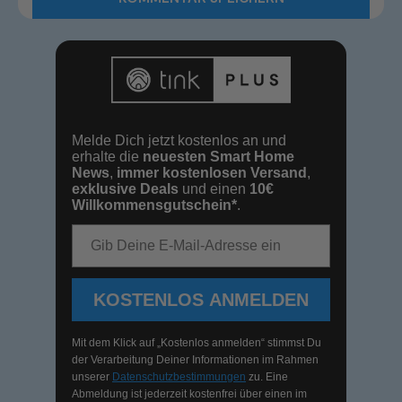
Melde Dich jetzt kostenlos an und
erhalte die
neuesten Smart Home
News
,
immer kostenlosen Versand
,
exklusive Deals
und einen
10€
Willkommensgutschein*
.
E-Mail-Adresse
KOSTENLOS ANMELDEN
Mit dem Klick auf „Kostenlos anmelden“ stimmst Du
der Verarbeitung Deiner Informationen im Rahmen
unserer
Datenschutzbestimmungen
zu. Eine
Abmeldung ist jederzeit kostenfrei über einen im