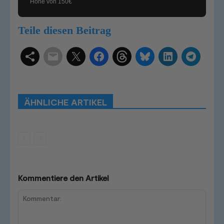
Höhe von 150€
Teile diesen Beitrag
Schlagwörter
Smart Home Systeme
Kategorien
Produkttests
Produktvergleiche
Bestenlisten
Tutorials
Smart Home News
ÄHNLICHE ARTIKEL
Mehr
Kommentiere den Artikel