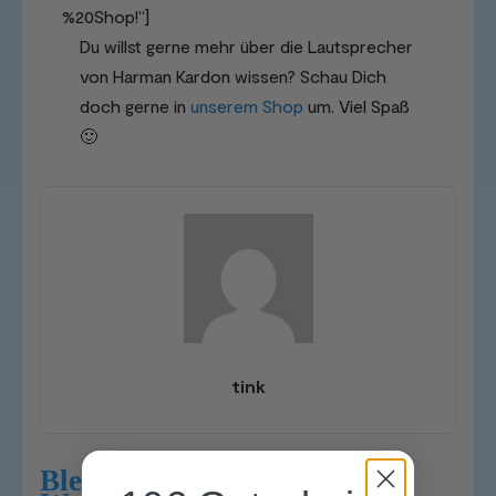
%20Shop!“]
Du willst gerne mehr über die Lautsprecher
von Harman Kardon wissen? Schau Dich
doch gerne in
unserem Shop
um. Viel Spaß
🙂
tink
Bleib auf dem Laufenden: