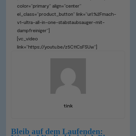
color=“primary“ align=“center“
el_class=“product_button“ link=“url:%2Fmach-
v1-ultra-all-in-one-stabstaubsauger-mit-
dampfreiniger“]
[vc_video
link=“https://youtu.be/z5C11CsFSUw“]
tink
Bleib auf dem Laufenden: