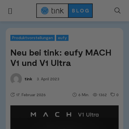
Start
News & Trends
Produktvorstellungen
Neu bei tink: eufy MACH V1
Produktvorstellungen
eufy
Neu bei tink: eufy MACH
V1 und V1 Ultra
3. April 2023
tink
17. Februar 2026
1362
0
6
Min.