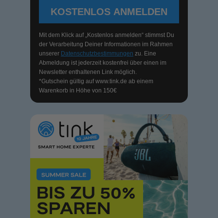
KOSTENLOS ANMELDEN
Mit dem Klick auf „Kostenlos anmelden“ stimmst Du
der Verarbeitung Deiner Informationen im Rahmen
unserer
Datenschutzbestimmungen
zu. Eine
Abmeldung ist jederzeit kostenfrei über einen im
Newsletter enthaltenen Link möglich.
*Gutschein gültig auf
www.tink.de
ab einem
Warenkorb in Höhe von 150€