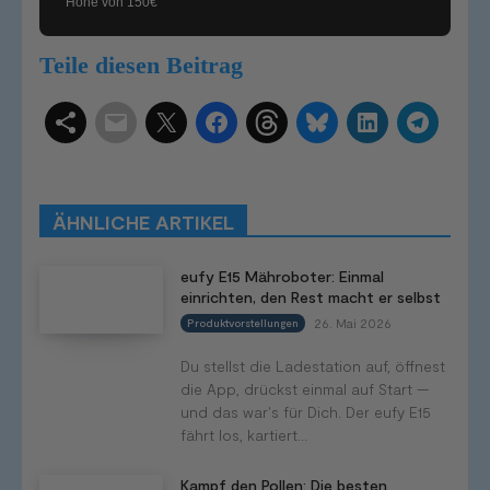
Höhe von 150€
Teile diesen Beitrag
Schlagwörter
Smart Home Systeme
Kategorien
Produkttests
Produktvergleiche
Bestenlisten
Tutorials
Smart Home News
ÄHNLICHE ARTIKEL
Mehr
eufy E15 Mähroboter: Einmal
einrichten, den Rest macht er selbst
26. Mai 2026
Produktvorstellungen
Du stellst die Ladestation auf, öffnest
die App, drückst einmal auf Start —
und das war's für Dich. Der eufy E15
fährt los, kartiert...
Kampf den Pollen: Die besten