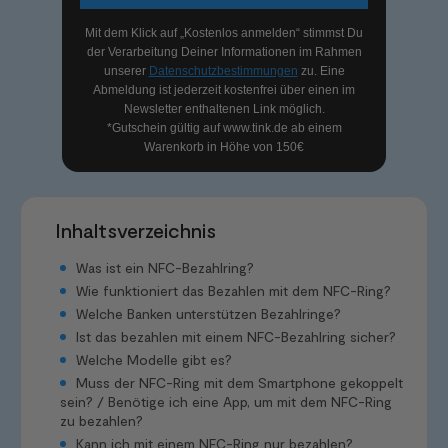
Mit dem Klick auf „Kostenlos anmelden“ stimmst Du
der Verarbeitung Deiner Informationen im Rahmen
unserer
Datenschutzbestimmungen
zu. Eine
Abmeldung ist jederzeit kostenfrei über einen im
Newsletter enthaltenen Link möglich.
*Gutschein gültig auf
www.tink.de
ab einem
Warenkorb in Höhe von 150€
Inhaltsverzeichnis
Was ist ein NFC-Bezahlring?
Wie funktioniert das Bezahlen mit dem NFC-Ring?
Welche Banken unterstützen Bezahlringe?
Ist das bezahlen mit einem NFC-Bezahlring sicher?
Welche Modelle gibt es?
Muss der NFC-Ring mit dem Smartphone gekoppelt
sein? / Benötige ich eine App, um mit dem NFC-Ring
zu bezahlen?
Kann ich mit einem NFC-Ring nur bezahlen?