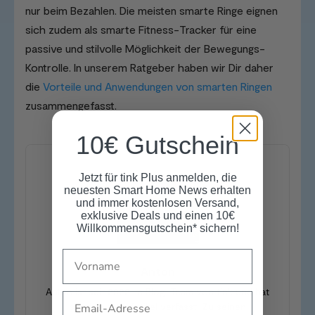
nur beim Bezahlen. Die meisten smarte Ringe eignen
sich zudem als smarte Fitness-Tracker für eine
passive und stilvolle Möglichkeit der Bewegungs-
Kontrolle. In unserem Ratgeber haben wir Dir daher
die
Vorteile und Anwendungen von smarten Ringen
zusammengefasst.
10€ Gutschein
Jetzt für tink Plus anmelden, die
neuesten Smart Home News erhalten
und immer kostenlosen Versand,
exklusive Deals und einen 10€
Willkommensgutschein* sichern!
Name
Anton
Anton ist seit 2022 im Blog-Team von tink und hat
Email
seitdem 125+ Artikel verfasst. Zu seinen