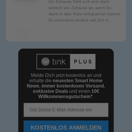
Ein Zuhause fühlt sich erst dann
wirklich wie Zuhause an, wenn Du
darin in aller Ruhe entspannen kannst.
Du investierst endlos viel Zeit in...
Melde Dich jetzt kostenlos an und
erhalte die
neuesten Smart Home
News
,
immer kostenlosen Versand
,
exklusive Deals
und einen
10€
Willkommensgutschein*
.
E-Mail-Adresse
KOSTENLOS ANMELDEN