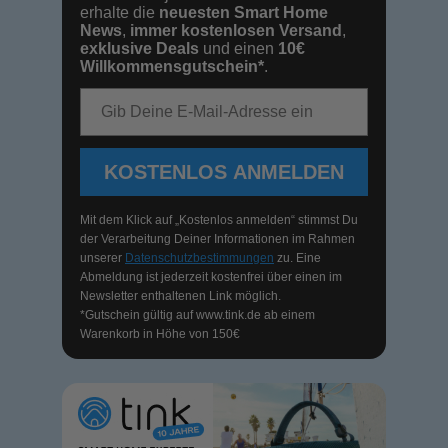
erhalte die
neuesten Smart Home
News
,
immer kostenlosen Versand
,
exklusive Deals
und einen
10€
Willkommensgutschein*
.
E-Mail-Adresse
KOSTENLOS ANMELDEN
Mit dem Klick auf „Kostenlos anmelden“ stimmst Du
der Verarbeitung Deiner Informationen im Rahmen
unserer
Datenschutzbestimmungen
zu. Eine
Abmeldung ist jederzeit kostenfrei über einen im
Newsletter enthaltenen Link möglich.
*Gutschein gültig auf
www.tink.de
ab einem
Warenkorb in Höhe von 150€