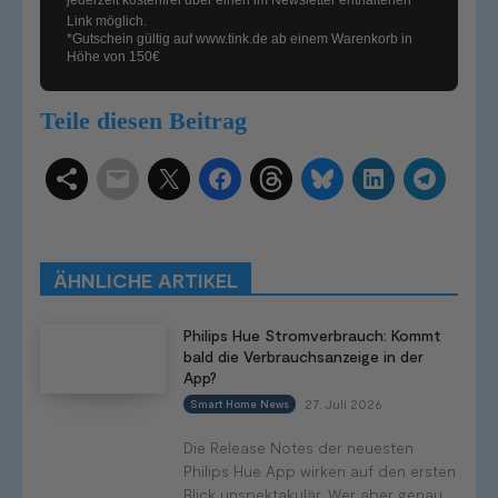
Link möglich.
*Gutschein gültig auf
www.tink.de
ab einem Warenkorb in
Höhe von 150€
Teile diesen Beitrag
Schlagwörter
Smart Home Systeme
Kategorien
Produkttests
Produktvergleiche
Bestenlisten
Tutorials
Smart Home News
ÄHNLICHE ARTIKEL
Mehr
Philips Hue Stromverbrauch: Kommt
bald die Verbrauchsanzeige in der
App?
27. Juli 2026
Smart Home News
Die Release Notes der neuesten
Philips Hue App wirken auf den ersten
Blick unspektakulär. Wer aber genau